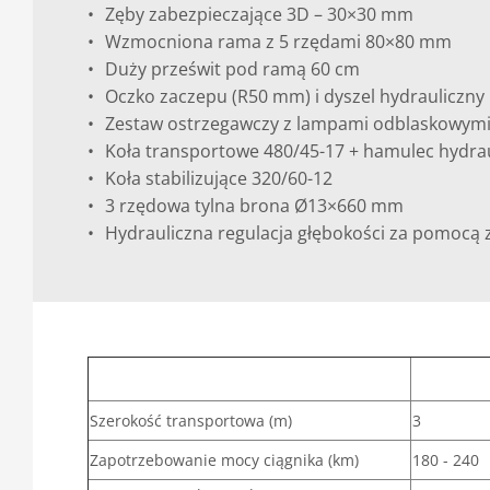
Zęby zabezpieczające 3D – 30×30 mm
Wzmocniona rama z 5 rzędami 80×80 mm
Duży prześwit pod ramą 60 cm
Oczko zaczepu (R50 mm) i dyszel hydrauliczny
Zestaw ostrzegawczy z lampami odblaskowym
Koła transportowe 480/45-17 + hamulec hydra
Koła stabilizujące 320/60-12
3 rzędowa tylna brona Ø13×660 mm
Hydrauliczna regulacja głębokości za pomocą 
Szerokość transportowa (m)
3
Zapotrzebowanie mocy ciągnika (km)
180 - 240