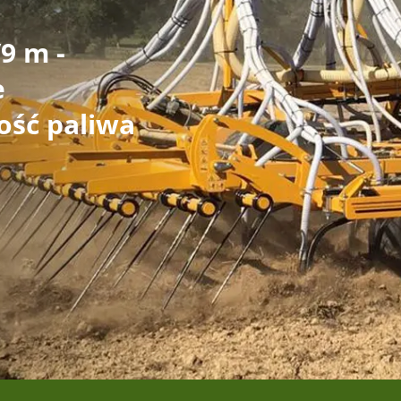
9 m -
e
ość paliwa