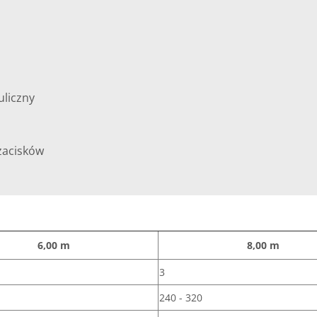
i
uliczny
zacisków
6,00 m
8,00 m
3
240 - 320