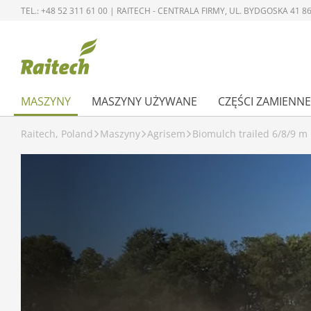
TEL.: +48 52 311 61 00 | RAITECH - CENTRALA FIRMY, UL. BYDGOSKA 41
MASZYNY
MASZYNY UŻYWANE
CZĘŚCI ZAMIENNE
Raitech, Poland
Maszyny
Agrisem
Biomulch trailed 6/8/9 m