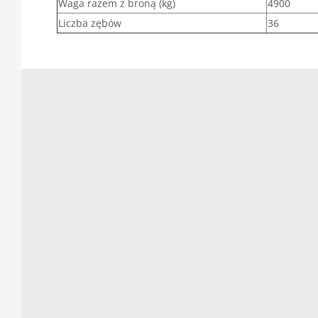
Waga razem z broną (kg)
4900
Liczba zębów
36