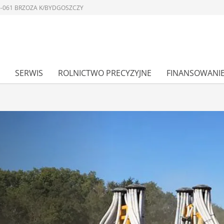
 86-061 BRZOZA K/BYDGOSZCZY
SERWIS
ROLNICTWO PRECYZYJNE
FINANSOWANI