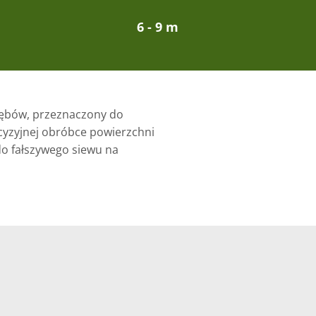
6 - 9 m
zębów, przeznaczony do
cyzyjnej obróbce powierzchni
do fałszywego siewu na