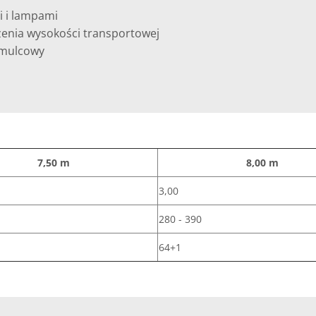
i i lampami
zenia wysokości transportowej
amulcowy
7,50 m
8,00 m
3,00
280 - 390
64+1