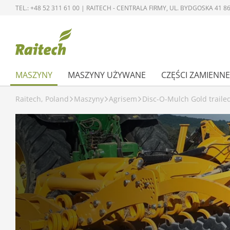
TEL.: +48 52 311 61 00 | RAITECH - CENTRALA FIRMY, UL. BYDGOSKA 41
MASZYNY
MASZYNY UŻYWANE
CZĘŚCI ZAMIENNE
Raitech, Poland
Maszyny
Agrisem
Disc-O-Mulch Gold traile