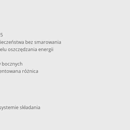
35
pieczeństwa bez smarowania
elu oszczędzania energii
w bocznych
tentowana różnica
systemie składania