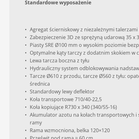
Standardowe wyposażenie
Agregat ścierniskowy z niezależnymi talerzami
Zabezpieczenie 3D ze sprężyną udarową 35 x 
Piasty SRE Ø100 mm o wysokim poziomie bez
Optymalne kąty tarczy z dodatnim skokiem w c
Lewa tarcza boczna z tyłu
Hydrauliczny system odblokowywania nadsta
Tarcze Ø610 z przodu, tarcze Ø560 z tyłu: opa
średnica
Standardowy lewy deflektor
Koła transportowe 710/40-22,5
Koła kopiujące R730 x 340 (340/55-16)
Akumulator azotu na kołach transportowych i 
ramy
Rama wzmocniona, belka 120×120
Prześwit pod ramą ≈ 60 cm