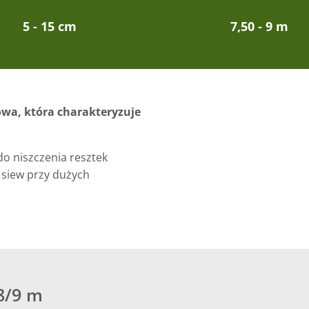
5 - 15 cm
7,50 - 9 m
owa, która charakteryzuje
do niszczenia resztek
 siew przy dużych
/8/9 m