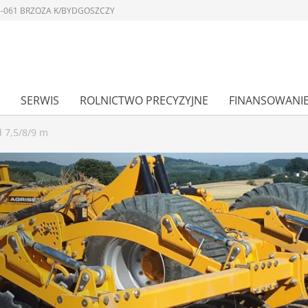
 86-061 BRZOZA K/BYDGOSZCZY
SERWIS
ROLNICTWO PRECYZYJNE
FINANSOWANI
d 7,5/8/9 m