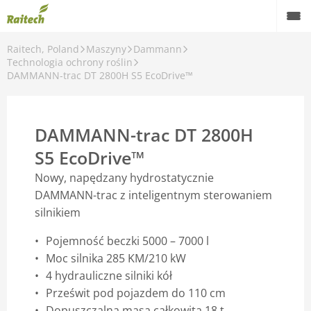
Raitech, Poland
Maszyny
Dammann
Maszyny
Technologia ochrony roślin
DAMMANN-trac DT 2800H S5 EcoDrive™
Maszyny używane
Części zamienne
DAMMANN-trac DT 2800H
Serwis
S5 EcoDrive™
Nowy, napędzany hydrostatycznie
Rolnictwo precyzyjne
DAMMANN-trac z inteligentnym sterowaniem
Finansowanie
silnikiem
Pojemność beczki 5000 – 7000 l
Kariera
Moc silnika 285 KM/210 kW
O nas
4 hydrauliczne silniki kół
Prześwit pod pojazdem do 110 cm
Kontakt
Dopuszczalna masa całkowita 18 t