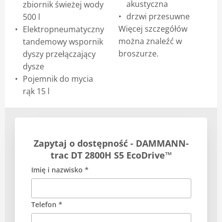
akustyczna
zbiornik świeżej wody
drzwi przesuwne
500 l
Więcej szczegółów
Elektropneumatyczny
można znaleźć w
tandemowy wspornik
broszurze.
dyszy przełączający
dysze
Pojemnik do mycia
rąk 15 l
Zapytaj o dostępność - DAMMANN-
trac DT 2800H S5 EcoDrive™
Imię i nazwisko *
Telefon *