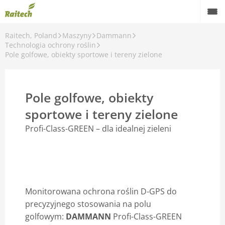
Raitech, Poland
Maszyny
Dammann
Maszyny
Technologia ochrony roślin
Pole golfowe, obiekty sportowe i tereny zielone
Maszyny używane
Części zamienne
Pole golfowe, obiekty
Serwis
sportowe i tereny zielone
Profi-Class-GREEN – dla idealnej zieleni
Rolnictwo precyzyjne
Finansowanie
Kariera
Monitorowana ochrona roślin D-GPS do
O nas
precyzyjnego stosowania na polu
golfowym:
DAMMANN
Profi-Class-GREEN
Kontakt