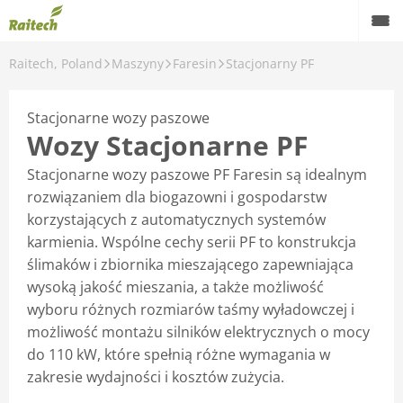
Raitech, Poland
Maszyny
Faresin
Stacjonarny PF
Maszyny
Maszyny używane
Stacjonarne wozy paszowe
Wozy Stacjonarne PF
Części zamienne
Stacjonarne wozy paszowe PF Faresin są idealnym
Serwis
rozwiązaniem dla biogazowni i gospodarstw
korzystających z automatycznych systemów
Rolnictwo precyzyjne
karmienia. Wspólne cechy serii PF to konstrukcja
ślimaków i zbiornika mieszającego zapewniająca
Finansowanie
wysoką jakość mieszania, a także możliwość
wyboru różnych rozmiarów taśmy wyładowczej i
Kariera
możliwość montażu silników elektrycznych o mocy
O nas
do 110 kW, które spełnią różne wymagania w
zakresie wydajności i kosztów zużycia.
Kontakt