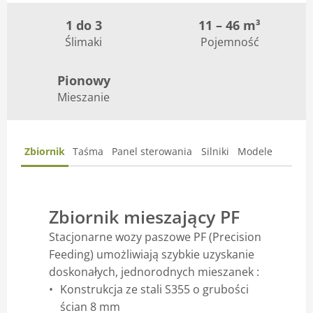
Blog
1 do 3
11 – 46 m³
Ślimaki
Pojemność
Pionowy
Mieszanie
Zbiornik
Taśma
Panel sterowania
Silniki
Modele
Zbiornik mieszający PF
Stacjonarne wozy paszowe PF (Precision
Feeding) umożliwiają szybkie uzyskanie
doskonałych, jednorodnych mieszanek
:
Konstrukcja ze stali S355 o grubości
ścian 8 mm