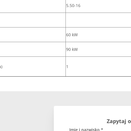
5.50-16
60 kW
90 kW
a)
1
Zapytaj 
Imię i nazwisko *