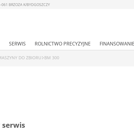
 86-061 BRZOZA K/BYDGOSZCZY
SERWIS
ROLNICTWO PRECYZYJNE
FINANSOWANI
MASZYNY DO ZBIORU
BM 300
 serwis