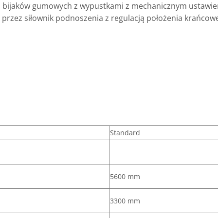
się z bijaków gumowych z wypustkami z mechanicznym ustaw
u przez siłownik podnoszenia z regulacją położenia krańcow
a
Standard
5600 mm
3300 mm