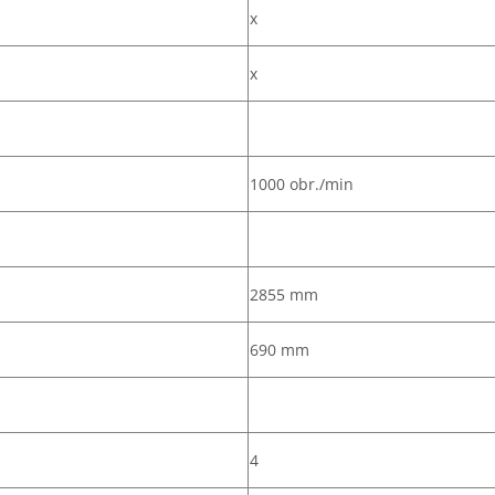
x
x
1000 obr./min
2855 mm
690 mm
4