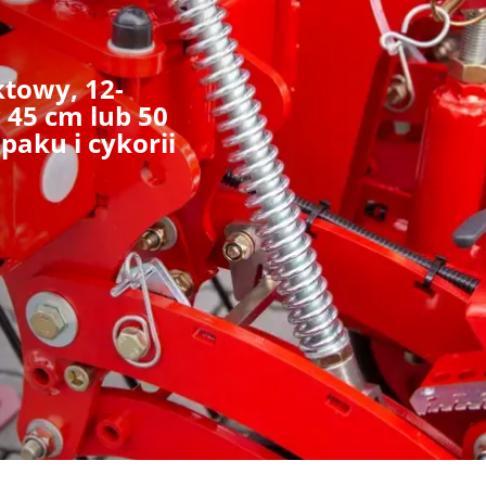
towy, 12-
 45 cm lub 50
paku i cykorii