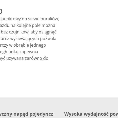
0
k punktowy do siewu buraków,
ejazdu na kolejne pole można
 bez czujników, aby osiągnąć
tarcz wysiewających pozwala
rczy w obrębie jednego
oległoboku zapewnia
 być używana zarówno do
yczny napęd pojedyncz
Wysoka wydajność pow