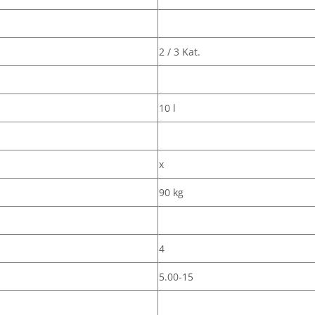
2 / 3 Kat.
10 l
x
90 kg
4
5.00-15