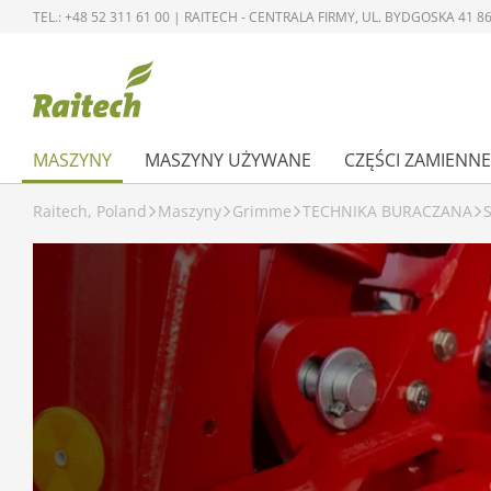
TEL.: +48 52 311 61 00 | RAITECH - CENTRALA FIRMY, UL. BYDGOSKA 41
MASZYNY
MASZYNY UŻYWANE
CZĘŚCI ZAMIENNE
Raitech, Poland
Maszyny
Grimme
TECHNIKA BURACZANA