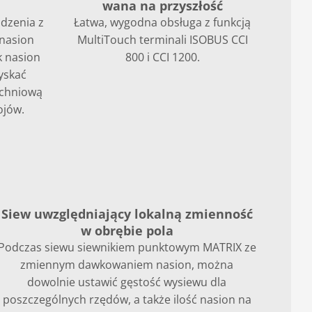
wana na przyszłość
dzenia z
Łatwa, wygodna obsługa z funkcją
 nasion
MultiTouch terminali ISOBUS CCI
k nasion
800 i CCI 1200.
yskać
zchniową
ojów.
Siew uwzględniający lokalną zmienność
w obrębie pola
Podczas siewu siewnikiem punktowym MATRIX ze
zmiennym dawkowaniem nasion, można
dowolnie ustawić gęstość wysiewu dla
poszczególnych rzędów, a także ilość nasion na