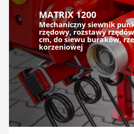
MATRIX 1200
Mechaniczny siewnik punk
rzędowy, rozstawy rzędów
cm, do siewu buraków, rze
korzeniowej