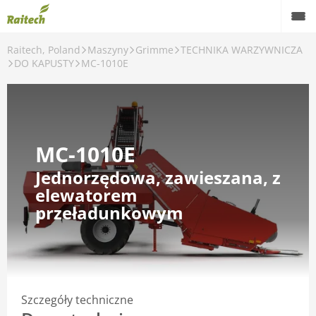
Raitech, Poland
Maszyny
Grimme
TECHNIKA WARZYWNICZA
Maszyny
DO KAPUSTY
MC-1010E
Maszyny używane
Części zamienne
MC-1010E
Serwis
Jednorzędowa, zawieszana, z
Rolnictwo precyzyjne
elewatorem
przeładunkowym
Finansowanie
Kariera
O nas
Szczegóły techniczne
Kontakt