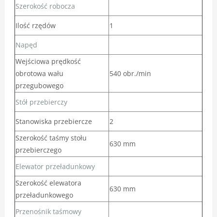
Szerokość robocza
Ilość rzędów
1
Napęd
Wejściowa prędkość
obrotowa wału
540 obr./min
przegubowego
Stół przebierczy
Stanowiska przebiercze
2
Szerokość taśmy stołu
630 mm
przebierczego
Elewator przeładunkowy
Szerokość elewatora
630 mm
przeładunkowego
Przenośnik taśmowy