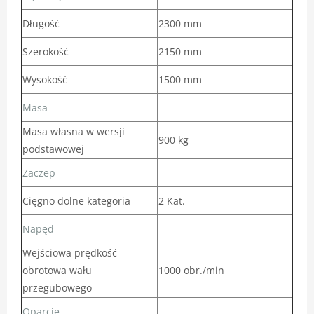
Długość
2300 mm
Szerokość
2150 mm
Wysokość
1500 mm
Masa
Masa własna w wersji
900 kg
podstawowej
Zaczep
Cięgno dolne kategoria
2 Kat.
Napęd
Wejściowa prędkość
obrotowa wału
1000 obr./min
przegubowego
Oparcie