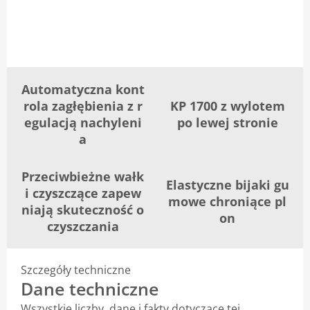
Automatyczna kont
rola zagłębienia z r
KP 1700 z wylotem
egulacją nachyleni
po lewej stronie
a
Przeciwbieżne wałk
Elastyczne bijaki gu
i czyszczące zapew
mowe chroniące pl
niają skuteczność o
on
czyszczania
Szczegóły techniczne
Dane techniczne
Wszystkie liczby, dane i fakty dotyczące tej