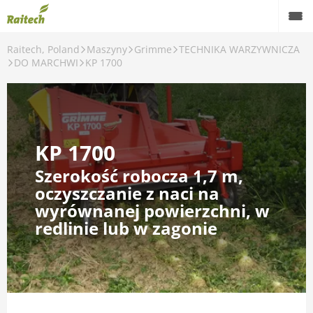
Raitech, Poland
Maszyny
Grimme
TECHNIKA WARZYWNICZA
Maszyny
DO MARCHWI
KP 1700
Maszyny używane
Części zamienne
KP 1700
Serwis
Szerokość robocza 1,7 m,
Rolnictwo precyzyjne
oczyszczanie z naci na
wyrównanej powierzchni, w
Finansowanie
redlinie lub w zagonie
Kariera
O nas
Kontakt