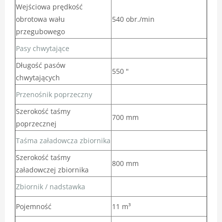
Wejściowa prędkość
obrotowa wału
540 obr./min
przegubowego
Pasy chwytające
Długość pasów
550 "
chwytających
Przenośnik poprzeczny
Szerokość taśmy
700 mm
poprzecznej
Taśma załadowcza zbiornika
Szerokość taśmy
800 mm
załadowczej zbiornika
Zbiornik / nadstawka
Pojemność
11 m³