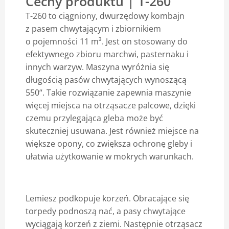
Cechy produktu | T-260
T-260 to ciągniony, dwurzędowy kombajn
Blog
z pasem chwytającym i zbiornikiem
o pojemności 11 m³. Jest on stosowany do
efektywnego zbioru marchwi, pasternaku i
innych warzyw. Maszyna wyróżnia się
długością pasów chwytających wynoszącą
550“. Takie rozwiązanie zapewnia maszynie
więcej miejsca na otrząsacze palcowe, dzięki
czemu przylegająca gleba może być
skuteczniej usuwana. Jest również miejsce na
większe opony, co zwiększa ochronę gleby i
ułatwia użytkowanie w mokrych warunkach.
Lemiesz podkopuje korzeń. Obracające się
torpedy podnoszą nać, a pasy chwytające
wyciągają korzeń z ziemi. Następnie otrząsacz