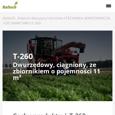
Raitech, Poland
Maszyny
Grimme
TECHNIKA WARZYWNICZA
Maszyny
DO MARCHWI
T-260
Maszyny używane
Części zamienne
T-260
Serwis
Dwurzędowy, ciągniony, ze
Rolnictwo precyzyjne
zbiornikiem o pojemności 11
m³
Finansowanie
Kariera
O nas
Kontakt