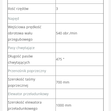
Ilość rzędów
3
Napęd
Wejściowa prędkość
obrotowa wału
540 obr./min
przegubowego
Pasy chwytające
Długość pasów
475 "
chwytających
Przenośnik poprzeczny
Szerokość taśmy
700 mm
poprzecznej
Elewator przeładunkowy
Szerokość elewatora
1000 mm
przeładunkowego