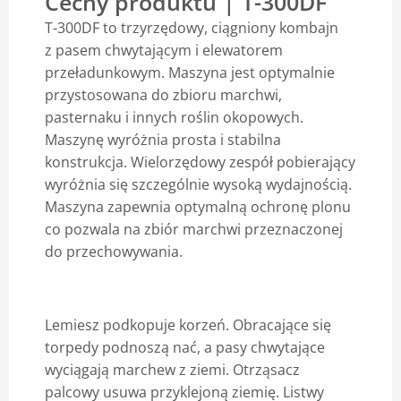
Cechy produktu | T-300DF
T-300DF to trzyrzędowy, ciągniony kombajn
Blog
z pasem chwytającym i elewatorem
przeładunkowym. Maszyna jest optymalnie
przystosowana do zbioru marchwi,
pasternaku i innych roślin okopowych.
Maszynę wyróżnia prosta i stabilna
konstrukcja. Wielorzędowy zespół pobierający
wyróżnia się szczególnie wysoką wydajnością.
Maszyna zapewnia optymalną ochronę plonu
co pozwala na zbiór marchwi przeznaczonej
do przechowywania.
Lemiesz podkopuje korzeń. Obracające się
torpedy podnoszą nać, a pasy chwytające
wyciągają marchew z ziemi. Otrząsacz
palcowy usuwa przyklejoną ziemię. Listwy