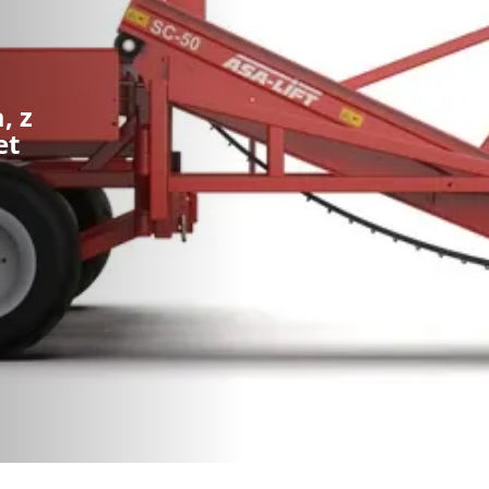
, z
et