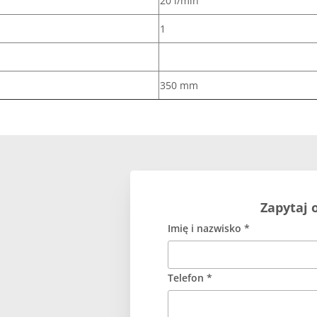
20 l/min
1
350 mm
Zapytaj 
Imię i nazwisko *
Telefon *