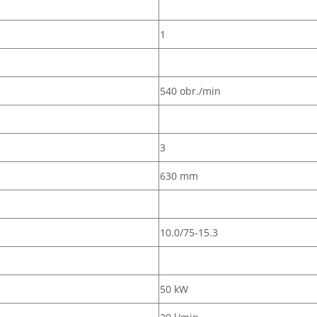
1
540 obr./min
3
630 mm
10.0/75-15.3
50 kW