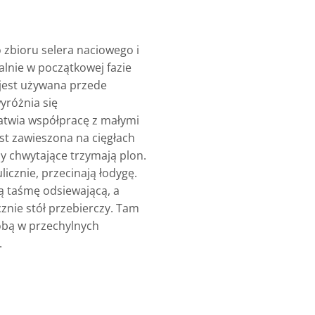
zbioru selera naciowego i
lnie w początkowej fazie
 jest używana przede
yróżnia się
atwia współpracę z małymi
t zawieszona na cięgłach
y chwytające trzymają plon.
icznie, przecinają łodygę.
ą taśmę odsiewającą, a
znie stół przebierczy. Tam
sobą w przechylnych
.