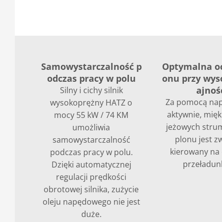
Samowystarczalność p
Optymalna o
odczas pracy w polu
onu przy wys
ajnoś
Silny i cichy silnik
Za pomocą na
wysokoprężny HATZ o
aktywnie, mięk
mocy 55 kW / 74 KM
jeżowych stru
umożliwia
plonu jest z
samowystarczalność
kierowany na
podczas pracy w polu.
przeładun
Dzięki automatycznej
regulacji prędkości
obrotowej silnika, zużycie
oleju napędowego nie jest
duże.