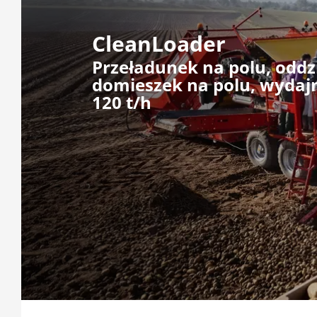
CleanLoader
Przeładunek na polu, oddz
domieszek na polu, wydaj
120 t/h