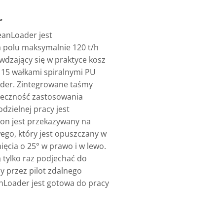
r
eanLoader jest
 polu maksymalnie 120 t/h
dzający się w praktyce kosz
 15 wałkami spiralnymi PU
ader. Zintegrowane taśmy
ieczność zastosowania
zielnej pracy jest
on jest przekazywany na
go, który jest opuszczany w
ęcia o 25° w prawo i w lewo.
tylko raz podjechać do
y przez pilot zdalnego
nLoader jest gotowa do pracy