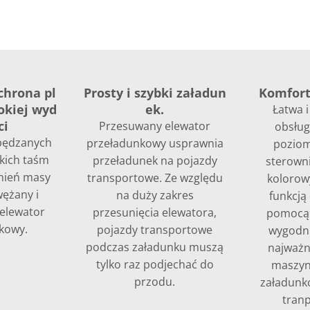
chrona pl
Prosty i szybki załadun
Komfort
okiej wyd
ek.
Łatwa 
ci
Przesuwany elewator
obsług
pędzanych
przeładunkowy usprawnia
poziom
kich taśm
przeładunek na pojazdy
sterowni
mień masy
transportowe. Ze względu
kolorow
wężany i
na duży zakres
funkcją
 elewator
przesunięcia elewatora,
pomocą 
kowy.
pojazdy transportowe
wygodni
podczas załadunku muszą
najważn
tylko raz podjechać do
maszyn
przodu.
załadunk
tran