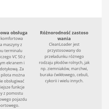
owa obsługa
Różnorodność zastoso
wania
i komfortowa
CleanLoader jest
a maszyny z
przystosowany do
u terminalu
przeładunku różnego
czego VC 50 z
rodzaju płodów rolnych, jak
ym ekranem i
np. ziemniaków, marchwi,
 dotykową. Za
buraka ćwikłowego, cebuli,
pilota można
cykorii i wielu innych.
e obsługiwać
iejsze funkcje
y z pomostu
owego pojazdu
portowego.