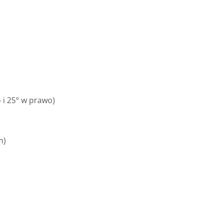
 i 25° w prawo)
m)