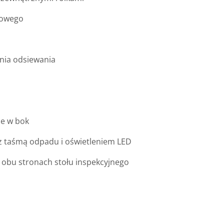
gowego
enia odsiewania
U
e w bok
 z taśmą odpadu i oświetleniem LED
 obu stronach stołu inspekcyjnego