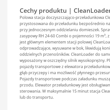
Cechy produktu | CleanLoade
Polowa stacja doczyszczająco-przeładunkowa Cl
przystosowana do przeładunku bezpośrednio na
przy jednoczesnym oddzielaniu domieszek. Spraw
zasypowy RH 24-60 Combi o pojemności 19 m³, z
jest głównym elementem stacji polowej CleanLo
odprowadzające, wysuwane w bok, likwidują kon
oddzielnych przenośników. CleanLoader do samod
wyposażony w oszczędny silnik wysokoprężny. Pl
pojazdy transportowe z elewatora przeładunkowe
głąb przyczepy i ma możliwość płynnego przesuni
Pojazdy transportowe podczas załadunku muszą 
przodu. Elewator przeładunkowy jest obsługiwan
sterowania. W maksymalnie 15 minut stacja Clea
lub do transportu.