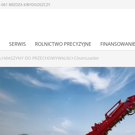
 86-061 BRZOZA K/BYDGOSZCZY
SERWIS
ROLNICTWO PRECYZYJNE
FINANSOWANI
A
MASZYNY DO PRZECHOWYWALNI
CleanLoader