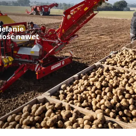
ielanie
ność nawet