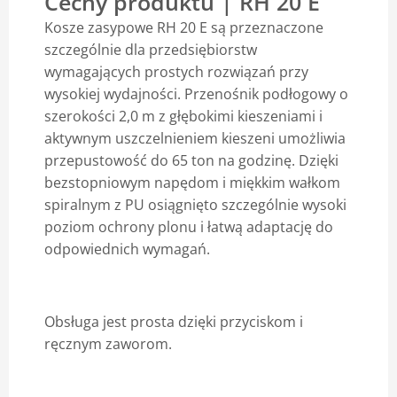
Cechy produktu | RH 20 E
Kosze zasypowe RH 20 E są przeznaczone
Blog
szczególnie dla przedsiębiorstw
wymagających prostych rozwiązań przy
wysokiej wydajności. Przenośnik podłogowy o
szerokości 2,0 m z głębokimi kieszeniami i
aktywnym uszczelnieniem kieszeni umożliwia
przepustowość do 65 ton na godzinę. Dzięki
bezstopniowym napędom i miękkim wałkom
spiralnym z PU osiągnięto szczególnie wysoki
poziom ochrony plonu i łatwą adaptację do
odpowiednich wymagań.
Obsługa jest prosta dzięki przyciskom i
ręcznym zaworom.