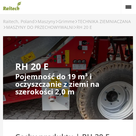
Raitech, Poland
Maszyny
Grimme
TECHNIKA ZIEMNIACZANA
Maszyny
MASZYNY DO PRZECHOWYWALNI
RH 20 E
Maszyny używane
Części zamienne
RH 20 E
Serwis
Pojemność do 19 m³ i
Rolnictwo precyzyjne
oczyszczanie z ziemi na
szerokości 2,0 m
Finansowanie
Kariera
O nas
Kontakt