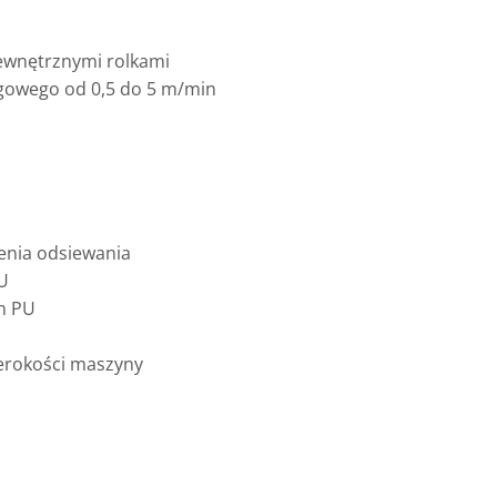
ewnętrznymi rolkami
ogowego od 0,5 do 5 m/min
lenia odsiewania
U
h PU
zerokości maszyny