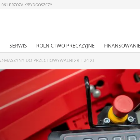
 86-061 BRZOZA K/BYDGOSZCZY
SERWIS
ROLNICTWO PRECYZYJNE
FINANSOWANI
A
MASZYNY DO PRZECHOWYWALNI
RH 24 XT