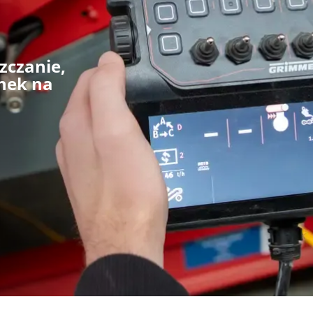
zczanie,
nek na