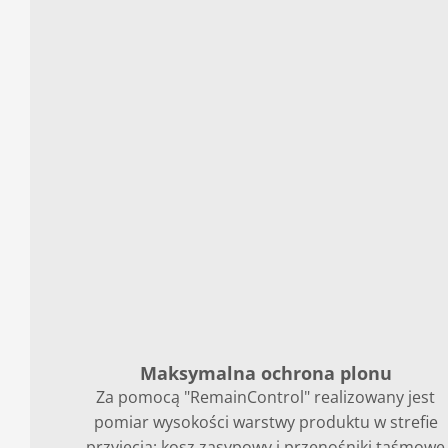
Maksymalna ochrona plonu
Za pomocą "RemainControl" realizowany jest
pomiar wysokości warstwy produktu w strefie
przyjęcia; kosz zasypowy i przenośniki taśmowe