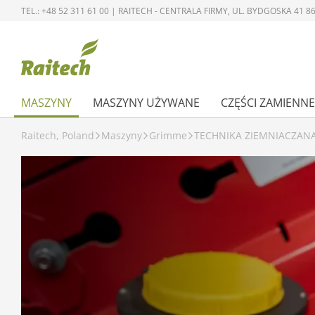
TEL.: +48 52 311 61 00 | RAITECH - CENTRALA FIRMY, UL. BYDGOSKA 41
MASZYNY
MASZYNY UŻYWANE
CZĘŚCI ZAMIENNE
Raitech, Poland
Maszyny
Grimme
TECHNIKA ZIEMNIACZAN