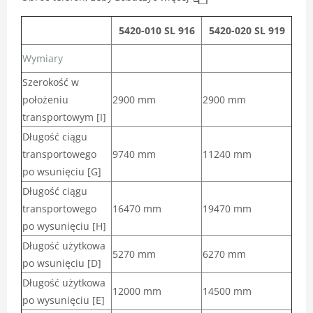
5420-010 SL 916
5420-020 SL 919
Wymiary
Szerokość w
położeniu
2900 mm
2900 mm
transportowym [I]
Długość ciągu
transportowego
9740 mm
11240 mm
po wsunięciu [G]
Długość ciągu
transportowego
16470 mm
19470 mm
po wysunięciu [H]
Długość użytkowa
5270 mm
6270 mm
po wsunięciu [D]
Długość użytkowa
12000 mm
14500 mm
po wysunięciu [E]