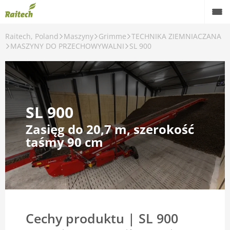
Raitech, Poland
Maszyny
Grimme
TECHNIKA ZIEMNIACZANA
Maszyny
MASZYNY DO PRZECHOWYWALNI
SL 900
Maszyny używane
Części zamienne
SL 900
Serwis
Zasięg do 20,7 m, szerokość
Rolnictwo precyzyjne
taśmy 90 cm
Finansowanie
Kariera
O nas
Cechy produktu | SL 900
Kontakt