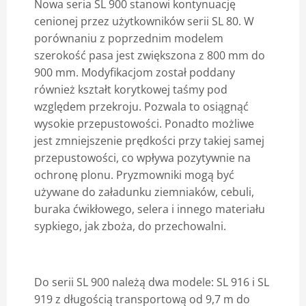
Nowa seria SL 900 stanowi kontynuację
cenionej przez użytkowników serii SL 80. W
Blog
porównaniu z poprzednim modelem
szerokość pasa jest zwiększona z 800 mm do
900 mm. Modyfikacjom został poddany
również kształt korytkowej taśmy pod
względem przekroju. Pozwala to osiągnąć
wysokie przepustowości. Ponadto możliwe
jest zmniejszenie prędkości przy takiej samej
przepustowości, co wpływa pozytywnie na
ochronę plonu. Pryzmowniki mogą być
używane do załadunku ziemniaków, cebuli,
buraka ćwikłowego, selera i innego materiału
sypkiego, jak zboża, do przechowalni.
Do serii SL 900 należą dwa modele: SL 916 i SL
919 z długością transportową od 9,7 m do