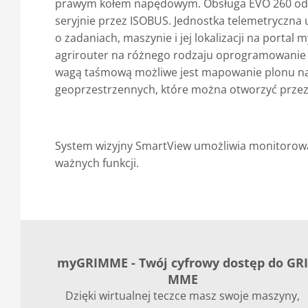
prawym kołem napędowym. Obsługa EVO 260 odb
seryjnie przez ISOBUS. Jednostka telemetryczna
o zadaniach, maszynie i jej lokalizacji na porta
agrirouter na różnego rodzaju oprogramowanie r
wagą taśmową możliwe jest mapowanie plonu n
geoprzestrzennych, które można otworzyć prze
System wizyjny SmartView umożliwia monitorowa
ważnych funkcji.
myGRIMME - Twój cyfrowy dostęp do GR
MME
Dzięki wirtualnej teczce masz swoje maszyny,