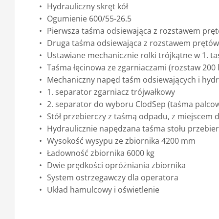
Hydrauliczny skręt kół
Ogumienie 600/55-26.5
Pierwsza taśma odsiewająca z rozstawem prętów
Druga taśma odsiewająca z rozstawem prętów 2
Ustawiane mechanicznie rolki trójkątne w 1. ta
Taśma łęcinowa ze zgarniaczami (rozstaw 200
Mechaniczny napęd taśm odsiewających i hyd
1. separator zgarniacz trójwałkowy
2. separator do wyboru ClodSep (taśma palco
Stół przebierczy z taśmą odpadu, z miejscem d
Hydraulicznie napędzana taśma stołu przebie
Wysokość wysypu ze zbiornika 4200 mm
Ładowność zbiornika 6000 kg
Dwie prędkości opróżniania zbiornika
System ostrzegawczy dla operatora
Układ hamulcowy i oświetlenie