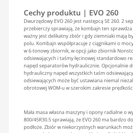
Cechy produktu | EVO 260
Dwurzędowy EVO 260 jest następcą SE 260. 2 sepa
przebierczy sprawiają, że kombajn ten sprawdza 
ważny jest delikatny zbiór i gdy ziemniaki mają b
polu. Kombajn współpracuje z ciągnikami o mocy
w 6-tonowy zbiornik, w opcji jako zbiornik Non
odsiewających i taśmy łęcinowej standardowo re
napęd separatorów hydraulicznie. Opcjonalnie do
hydrauliczny napęd wszystkich taśm odsiewając
odsiewających może być ustawiana niemal niezal
obrotowej WOM-u w szerokim zakresie prędkości
Mała masa własna maszyny i opony radialne o
800/45R30.5 sprawiają, że EVO 260 ma bardzo dobr
podłoże. Zbiór w niekorzystnych warunkach może