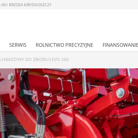
 86-061 BRZOZA K/BYDGOSZCZY
SERWIS
ROLNICTWO PRECYZYJNE
FINANSOWANI
A
MASZYNY DO ZBIORU
EVO 260