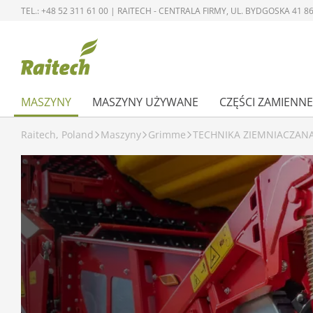
TEL.: +48 52 311 61 00 | RAITECH - CENTRALA FIRMY, UL. BYDGOSKA 41
MASZYNY
MASZYNY UŻYWANE
CZĘŚCI ZAMIENNE
Raitech, Poland
Maszyny
Grimme
TECHNIKA ZIEMNIACZAN