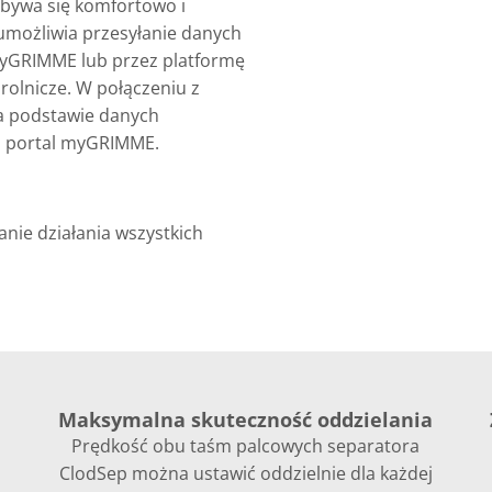
ywa się komfortowo i
 umożliwia przesyłanie danych
l myGRIMME lub przez platformę
olnicze. W połączeniu z
a podstawie danych
z portal myGRIMME.
nie działania wszystkich
I
Maksymalna skuteczność oddzielania
Prędkość obu taśm palcowych separatora
ClodSep można ustawić oddzielnie dla każdej