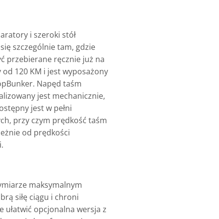
ratory i szeroki stół
się szczególnie tam, gdzie
yć przebierane ręcznie już na
 od 120 KM i jest wyposażony
stopBunker. Napęd taśm
alizowany jest mechanicznie,
stępny jest w pełni
ych, przy czym prędkość taśm
eżnie od prędkości
.
 wymiarze maksymalnym
ą siłę ciągu i chroni
 ułatwić opcjonalna wersja z