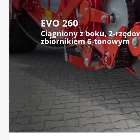
EVO 260
Ciągniony z boku, 2-rzędo
zbiornikiem 6-tonowym