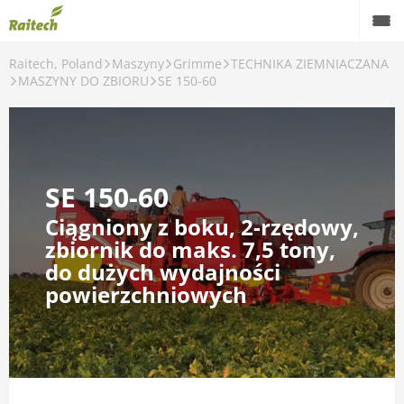
Raitech, Poland
Maszyny
Grimme
TECHNIKA ZIEMNIACZANA
Maszyny
MASZYNY DO ZBIORU
SE 150-60
Maszyny używane
Części zamienne
SE 150-60
Serwis
Ciągniony z boku, 2-rzędowy,
Rolnictwo precyzyjne
zbiornik do maks. 7,5 tony,
do dużych wydajności
Finansowanie
powierzchniowych
Kariera
O nas
Kontakt