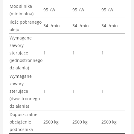
Moc silnika
95 kW
95 kW
95 kW
9
(minimalna)
Ilość pobranego
34 l/min
34 l/min
34 l/min
3
oleju
Wymagane
zawory
sterujące
1
1
1
1
(jednostronnego
działania)
Wymagane
zawory
sterujące
1
1
1
1
(dwustronnego
działania)
Dopuszczalne
obciążenie
2500 kg
2500 kg
2500 kg
2
podnośnika