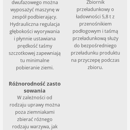
Zbiornik
dwufazowego można
przeładunkowy o
wyposażyć maszynę w
ładowności 5,8 t z
zespół podbierający.
przenośnikiem
Hydrauliczna regulacja
podłogowym i taśmą
głębokości wyorywania
przeładunkową służy
i płynnie ustawiana
do bezpośredniego
prędkość taśmy
przeładunku produktu
szczotkowej zapewniają
na przyczepę podczas
tu minimalne
zbioru.
pobieranie ziemi.
Różnorodność zasto
sowania
W zależności od
rodzaju uprawy można
poza ziemniakami
zbierać różnego
rodzaju warzywa, jak