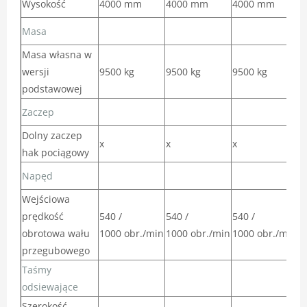
Wysokość
4000 mm
4000 mm
4000 mm
4
Masa
Masa własna w
wersji
9500 kg
9500 kg
9500 kg
9
podstawowej
Zaczep
Dolny zaczep
x
x
x
x
hak pociągowy
Napęd
Wejściowa
prędkość
540 /
540 /
540 /
5
obrotowa wału
1000 obr./min
1000 obr./min
1000 obr./min
1
przegubowego
Taśmy
odsiewające
Szerokość