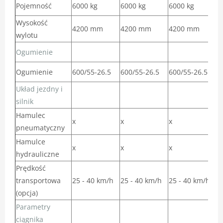
Pojemność
6000 kg
6000 kg
6000 kg
6
Wysokość
4200 mm
4200 mm
4200 mm
4
wylotu
Ogumienie
Ogumienie
600/55-26.5
600/55-26.5
600/55-26.5
6
Układ jezdny i
silnik
Hamulec
x
x
x
x
pneumatyczny
Hamulce
x
x
x
x
hydrauliczne
Prędkość
transportowa
25 - 40 km/h
25 - 40 km/h
25 - 40 km/h
2
(opcja)
Parametry
ciągnika