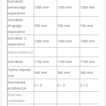
Szerokość
pierwszego
1300 mm
1300 mm
1300 mm
1
separatora
Szerokość
drugiego
730 mm
730 mm
730 mm
7
separatora
Szerokość 3.
1300 mm
1300 mm
1300 mm
separatora
Stół przebierczy
Szerokość
1100 mm
1100 mm
1100 mm
9
Taśma odpadu
340 mm
340 mm
340 mm
szer.
Stanowiska
2 + 2
2 + 2
2 + 2
2
przebiercze
Zbiornik /
nadstawka