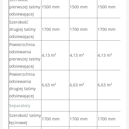
pierwszej taśmy
1500 mm
1500 mm
1500 mm
1
odsiewającej
Szerokość
drugiej taśmy
1700 mm
1700 mm
1700 mm
1
odsiewającej
Powierzchnia
odsiewania
4,13 m²
4,13 m²
4,13 m²
4
pierwszej taśmy
odsiewającej
Powierzchnia
odsiewania
6,63 m²
6,63 m²
6,63 m²
6
drugiej taśmy
odsiewającej
Separatory
Szerokość taśmy
1700 mm
1700 mm
1700 mm
1
łęcinowej