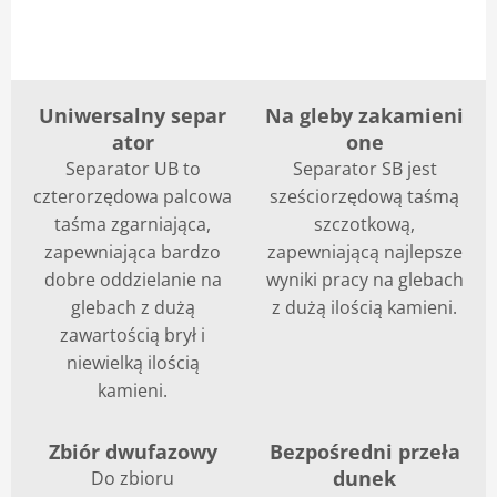
Uniwersalny separ
Na gleby zakamieni
ator
one
Separator UB to
Separator SB jest
czterorzędowa palcowa
sześciorzędową taśmą
taśma zgarniająca,
szczotkową,
zapewniająca bardzo
zapewniającą najlepsze
dobre oddzielanie na
wyniki pracy na glebach
glebach z dużą
z dużą ilością kamieni.
zawartością brył i
niewielką ilością
kamieni.
Zbiór dwufazowy
Bezpośredni przeła
dunek
Do zbioru