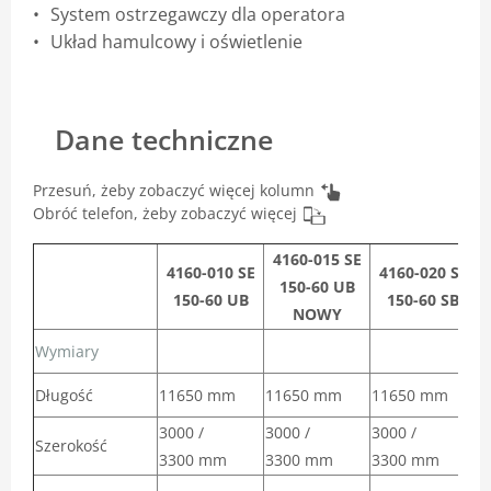
System ostrzegawczy dla operatora
Układ hamulcowy i oświetlenie
Dane techniczne
Przesuń, żeby zobaczyć więcej kolumn
Obróć telefon, żeby zobaczyć więcej
4160-015 SE
4160-010 SE
4160-020 SE
150-60 UB
150-60 UB
150-60 SB
NOWY
Wymiary
Długość
11650 mm
11650 mm
11650 mm
1
3000 /
3000 /
3000 /
3
Szerokość
3300 mm
3300 mm
3300 mm
3