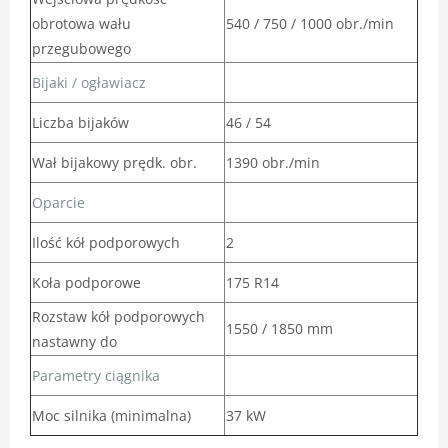
obrotowa wału
540 / 750 / 1000 obr./min
przegubowego
Bijaki / ogławiacz
Liczba bijaków
46 / 54
Wał bijakowy prędk. obr.
1390 obr./min
Oparcie
Ilość kół podporowych
2
Koła podporowe
175 R14
Rozstaw kół podporowych
1550 / 1850 mm
nastawny do
Parametry ciągnika
Moc silnika (minimalna)
37 kW