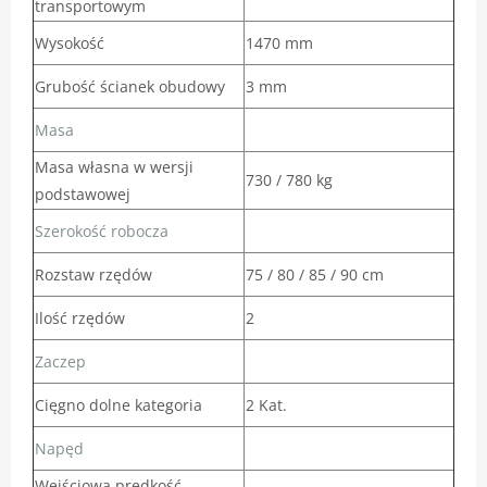
transportowym
Wysokość
1470 mm
Grubość ścianek obudowy
3 mm
Masa
Masa własna w wersji
730 / 780 kg
podstawowej
Szerokość robocza
Rozstaw rzędów
75 / 80 / 85 / 90 cm
Ilość rzędów
2
Zaczep
Cięgno dolne kategoria
2 Kat.
Napęd
Wejściowa prędkość