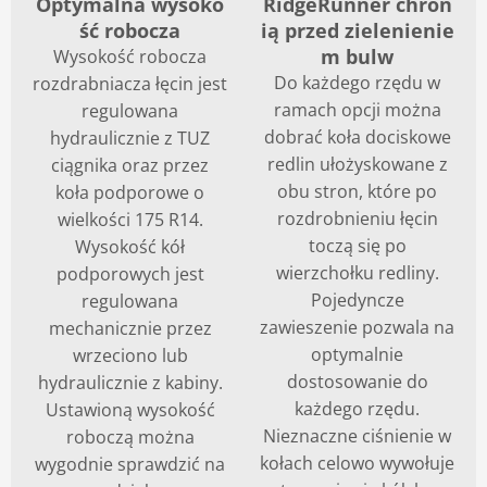
Optymalna wysoko
RidgeRunner chron
ść robocza
ią przed zielenienie
m bulw
Wysokość robocza
Do każdego rzędu w
rozdrabniacza łęcin jest
ramach opcji można
regulowana
dobrać koła dociskowe
hydraulicznie z TUZ
redlin ułożyskowane z
ciągnika oraz przez
obu stron, które po
koła podporowe o
rozdrobnieniu łęcin
wielkości 175 R14.
toczą się po
Wysokość kół
wierzchołku redliny.
podporowych jest
Pojedyncze
regulowana
zawieszenie pozwala na
mechanicznie przez
optymalnie
wrzeciono lub
dostosowanie do
hydraulicznie z kabiny.
każdego rzędu.
Ustawioną wysokość
Nieznaczne ciśnienie w
roboczą można
kołach celowo wywołuje
wygodnie sprawdzić na