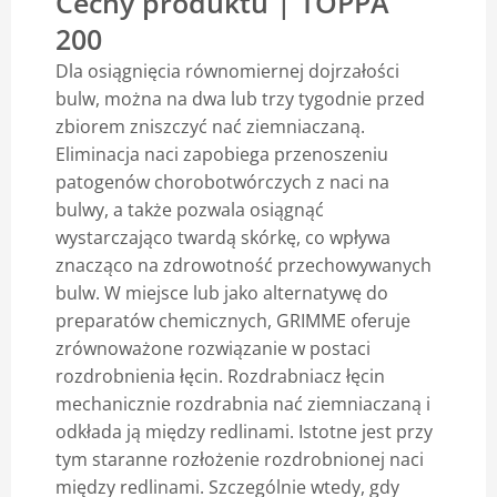
Cechy produktu | TOPPA
200
Blog
Dla osiągnięcia równomiernej dojrzałości
bulw, można na dwa lub trzy tygodnie przed
zbiorem zniszczyć nać ziemniaczaną.
Eliminacja naci zapobiega przenoszeniu
patogenów chorobotwórczych z naci na
bulwy, a także pozwala osiągnąć
wystarczająco twardą skórkę, co wpływa
znacząco na zdrowotność przechowywanych
bulw. W miejsce lub jako alternatywę do
preparatów chemicznych, GRIMME oferuje
zrównoważone rozwiązanie w postaci
rozdrobnienia łęcin. Rozdrabniacz łęcin
mechanicznie rozdrabnia nać ziemniaczaną i
odkłada ją między redlinami. Istotne jest przy
tym staranne rozłożenie rozdrobnionej naci
między redlinami. Szczególnie wtedy, gdy