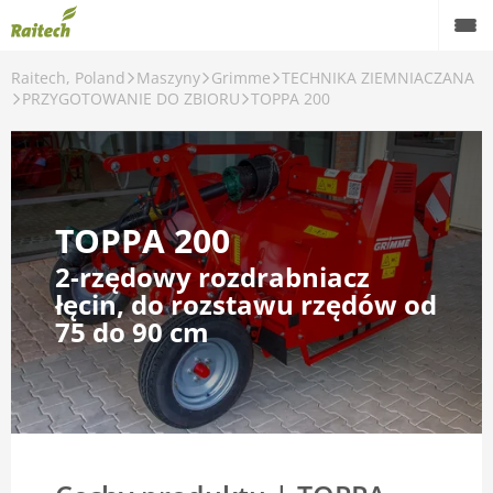
Raitech, Poland
Maszyny
Grimme
TECHNIKA ZIEMNIACZANA
Maszyny
PRZYGOTOWANIE DO ZBIORU
TOPPA 200
Maszyny używane
Części zamienne
TOPPA 200
Serwis
2-rzędowy rozdrabniacz
Rolnictwo precyzyjne
łęcin, do rozstawu rzędów od
75 do 90 cm
Finansowanie
Kariera
O nas
Kontakt