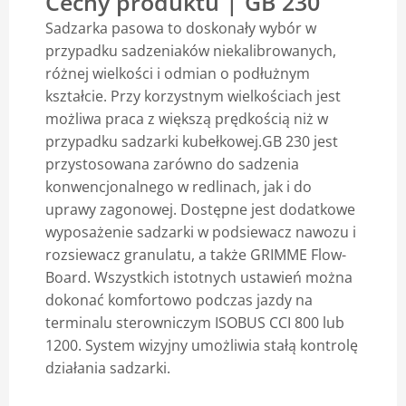
Cechy produktu | GB 230
Sadzarka pasowa to doskonały wybór w
Blog
przypadku sadzeniaków niekalibrowanych,
różnej wielkości i odmian o podłużnym
kształcie. Przy korzystnym wielkościach jest
możliwa praca z większą prędkością niż w
przypadku sadzarki kubełkowej.GB 230 jest
przystosowana zarówno do sadzenia
konwencjonalnego w redlinach, jak i do
uprawy zagonowej. Dostępne jest dodatkowe
wyposażenie sadzarki w podsiewacz nawozu i
rozsiewacz granulatu, a także GRIMME Flow-
Board. Wszystkich istotnych ustawień można
dokonać komfortowo podczas jazdy na
terminalu sterowniczym ISOBUS CCI 800 lub
1200. System wizyjny umożliwia stałą kontrolę
działania sadzarki.