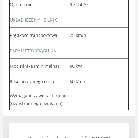
Ogumienie
9.5-24 AS
UKŁAD JEZDNY I SILNIK
Prędkość transportowa
25 km/h
PARAMETRY CIĄGNIKA
Moc silnika (minimalna)
60 kW
Ilość pobranego oleju
50 l/min
Wymagane zawory sterujące
1
(dwustronnego działania)