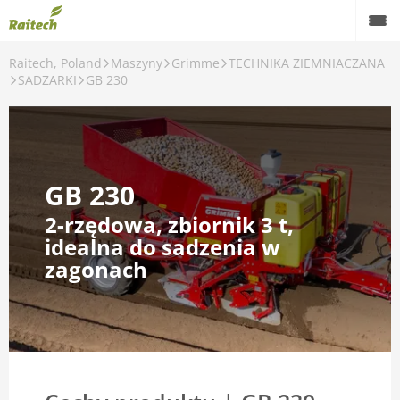
Raitech, Poland
Maszyny
Grimme
TECHNIKA ZIEMNIACZANA
Maszyny
SADZARKI
GB 230
Maszyny używane
Części zamienne
GB 230
Serwis
2-rzędowa, zbiornik 3 t,
Rolnictwo precyzyjne
idealna do sadzenia w
zagonach
Finansowanie
Kariera
O nas
Kontakt