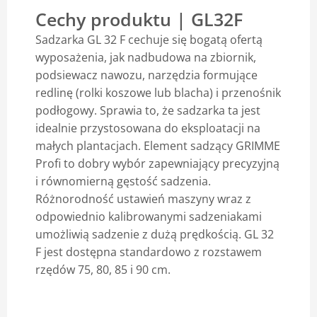
Cechy produktu | GL32F
Blog
Sadzarka GL 32 F cechuje się bogatą ofertą
wyposażenia, jak nadbudowa na zbiornik,
podsiewacz nawozu, narzędzia formujące
redlinę (rolki koszowe lub blacha) i przenośnik
podłogowy. Sprawia to, że sadzarka ta jest
idealnie przystosowana do eksploatacji na
małych plantacjach. Element sadzący GRIMME
Profi to dobry wybór zapewniający precyzyjną
i równomierną gęstość sadzenia.
Różnorodność ustawień maszyny wraz z
odpowiednio kalibrowanymi sadzeniakami
umożliwią sadzenie z dużą prędkością. GL 32
F jest dostępna standardowo z rozstawem
rzędów 75, 80, 85 i 90 cm.