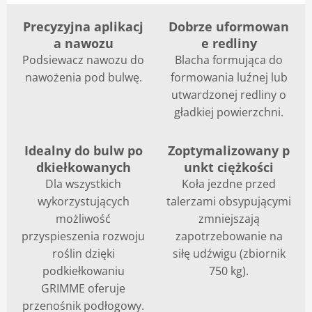
Precyzyjna aplikacj
Dobrze uformowan
a nawozu
e redliny
Podsiewacz nawozu do
Blacha formująca do
nawożenia pod bulwę.
formowania luźnej lub
utwardzonej redliny o
gładkiej powierzchni.
Idealny do bulw po
Zoptymalizowany p
dkiełkowanych
unkt ciężkości
Dla wszystkich
Koła jezdne przed
wykorzystujących
talerzami obsypującymi
możliwość
zmniejszają
przyspieszenia rozwoju
zapotrzebowanie na
roślin dzięki
siłę udźwigu (zbiornik
podkiełkowaniu
750 kg).
GRIMME oferuje
przenośnik podłogowy.