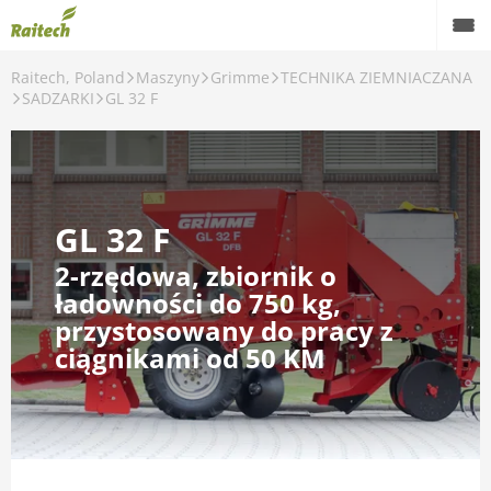
Raitech, Poland
Maszyny
Grimme
TECHNIKA ZIEMNIACZANA
Maszyny
SADZARKI
GL 32 F
Maszyny używane
Części zamienne
GL 32 F
Serwis
2-rzędowa, zbiornik o
Rolnictwo precyzyjne
ładowności do 750 kg,
przystosowany do pracy z
Finansowanie
ciągnikami od 50 KM
Kariera
O nas
Kontakt