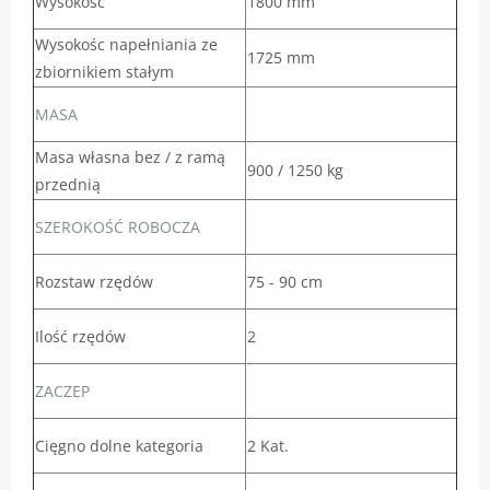
Wysokość
1800 mm
Wysokośc napełniania ze
1725 mm
zbiornikiem stałym
MASA
Masa własna bez / z ramą
900 / 1250 kg
przednią
SZEROKOŚĆ ROBOCZA
Rozstaw rzędów
75 - 90 cm
Ilość rzędów
2
ZACZEP
Cięgno dolne kategoria
2 Kat.