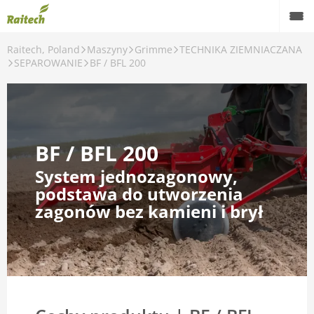
Raitech, Poland
Maszyny
Grimme
TECHNIKA ZIEMNIACZANA
Maszyny
SEPAROWANIE
BF / BFL 200
Maszyny używane
Części zamienne
BF / BFL 200
Serwis
System jednozagonowy,
Rolnictwo precyzyjne
podstawa do utworzenia
zagonów bez kamieni i brył
Finansowanie
Kariera
O nas
Kontakt