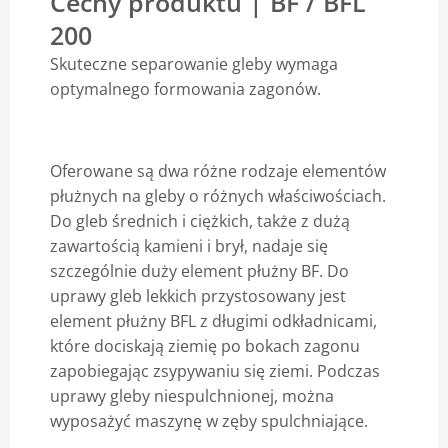
Cechy produktu | BF / BFL
200
Blog
Skuteczne separowanie gleby wymaga
optymalnego formowania zagonów.
Oferowane są dwa różne rodzaje elementów
płużnych na gleby o różnych właściwościach.
Do gleb średnich i ciężkich, także z dużą
zawartością kamieni i brył, nadaje się
szczególnie duży element płużny BF. Do
uprawy gleb lekkich przystosowany jest
element płużny BFL z długimi odkładnicami,
które dociskają ziemię po bokach zagonu
zapobiegając zsypywaniu się ziemi. Podczas
uprawy gleby niespulchnionej, można
wyposażyć maszynę w zęby spulchniające.