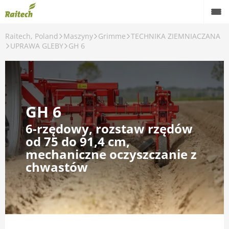
Raitech, Poland
Maszyny
Grimme
TECHNIKA ZIEMNIACZANA
Maszyny
UPRAWA GLEBY
GH 6
Maszyny używane
Części zamienne
GH 6
Serwis
6-rzędowy, rozstaw rzędów
Rolnictwo precyzyjne
od 75 do 91,4 cm,
mechaniczne oczyszczanie z
Finansowanie
chwastów
Kariera
O nas
Kontakt