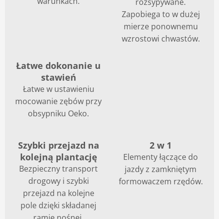
warunkach.
rozsypywane.
Zapobiega to w dużej
mierze ponownemu
wzrostowi chwastów.
Łatwe dokonanie u
stawień
Łatwe w ustawieniu
mocowanie zębów przy
obsypniku Oeko.
Szybki przejazd na
2 w 1
kolejną plantację
Elementy łączące do
Bezpieczny transport
jazdy z zamkniętym
drogowy i szybki
formowaczem rzędów.
przejazd na kolejne
pole dzięki składanej
ramie nośnej.