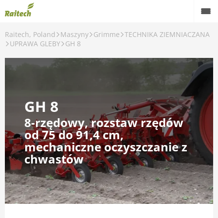
Raitech, Poland
Maszyny
Grimme
TECHNIKA ZIEMNIACZANA
Maszyny
UPRAWA GLEBY
GH 8
Maszyny używane
Części zamienne
GH 8
Serwis
8-rzędowy, rozstaw rzędów
Rolnictwo precyzyjne
od 75 do 91,4 cm,
mechaniczne oczyszczanie z
Finansowanie
chwastów
Kariera
O nas
Kontakt