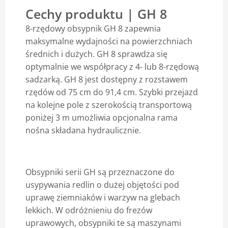
Cechy produktu | GH 8
Blog
8-rzędowy obsypnik GH 8 zapewnia
maksymalne wydajności na powierzchniach
średnich i dużych. GH 8 sprawdza się
optymalnie we współpracy z 4- lub 8-rzędową
sadzarką. GH 8 jest dostępny z rozstawem
rzędów od 75 cm do 91,4 cm. Szybki przejazd
na kolejne pole z szerokością transportową
poniżej 3 m umożliwia opcjonalna rama
nośna składana hydraulicznie.
Obsypniki serii GH są przeznaczone do
usypywania redlin o dużej objętości pod
uprawę ziemniaków i warzyw na glebach
lekkich. W odróżnieniu do frezów
uprawowych, obsypniki te są maszynami