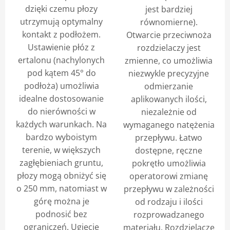
dzięki czemu płozy
jest bardziej
utrzymują optymalny
równomierne).
kontakt z podłożem.
Otwarcie przeciwnoża
Ustawienie płóz z
rozdzielaczy jest
ertalonu (nachylonych
zmienne, co umożliwia
pod kątem 45° do
niezwykle precyzyjne
podłoża) umożliwia
odmierzanie
idealne dostosowanie
aplikowanych ilości,
do nierówności w
niezależnie od
każdych warunkach. Na
wymaganego natężenia
bardzo wyboistym
przepływu. Łatwo
terenie, w większych
dostępne, ręczne
zagłębieniach gruntu,
pokrętło umożliwia
płozy mogą obniżyć się
operatorowi zmianę
o 250 mm, natomiast w
przepływu w zależności
górę można je
od rodzaju i ilości
podnosić bez
rozprowadzanego
ograniczeń. Ugięcie
materiału. Rozdzielacze