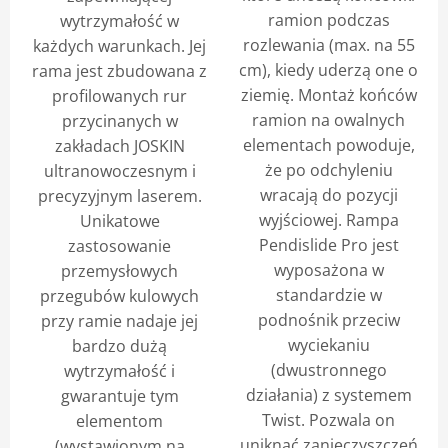
ramion podczas
wytrzymałość w
rozlewania (max. na 55
każdych warunkach. Jej
cm), kiedy uderzą one o
rama jest zbudowana z
ziemię. Montaż końców
profilowanych rur
ramion na owalnych
przycinanych w
elementach powoduje,
zakładach JOSKIN
że po odchyleniu
ultranowoczesnym i
wracają do pozycji
precyzyjnym laserem.
wyjściowej. Rampa
Unikatowe
Pendislide Pro jest
zastosowanie
wyposażona w
przemysłowych
standardzie w
przegubów kulowych
podnośnik przeciw
przy ramie nadaje jej
wyciekaniu
bardzo dużą
(dwustronnego
wytrzymałość i
działania) z systemem
gwarantuje tym
Twist. Pozwala on
elementom
uniknąć zanieczyszczeń
(wystawionym na