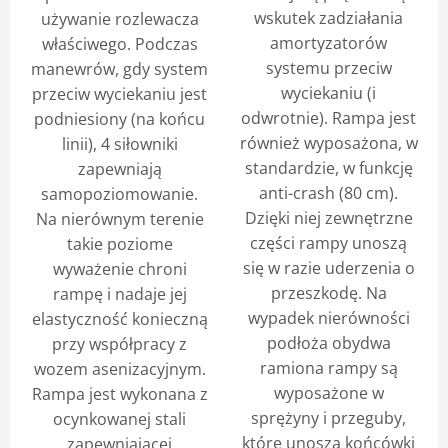
wskutek zadziałania
używanie rozlewacza
amortyzatorów
właściwego. Podczas
systemu przeciw
manewrów, gdy system
wyciekaniu (i
przeciw wyciekaniu jest
odwrotnie). Rampa jest
podniesiony (na końcu
również wyposażona, w
linii), 4 siłowniki
standardzie, w funkcję
zapewniają
anti-crash (80 cm).
samopoziomowanie.
Dzięki niej zewnętrzne
Na nierównym terenie
części rampy unoszą
takie poziome
się w razie uderzenia o
wyważenie chroni
przeszkodę. Na
rampę i nadaje jej
wypadek nierówności
elastyczność konieczną
podłoża obydwa
przy współpracy z
ramiona rampy są
wozem asenizacyjnym.
wyposażone w
Rampa jest wykonana z
sprężyny i przeguby,
ocynkowanej stali
które unoszą końcówki
zapewniającej