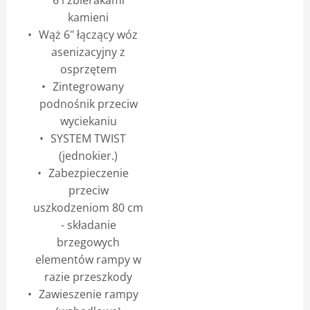
6 i zbierakami
kamieni
Wąż 6" łączący wóz
asenizacyjny z
osprzętem
Zintegrowany
podnośnik przeciw
wyciekaniu
SYSTEM TWIST
(jednokier.)
Zabezpieczenie
przeciw
uszkodzeniom 80 cm
- składanie
brzegowych
elementów rampy w
razie przeszkody
Zawieszenie rampy