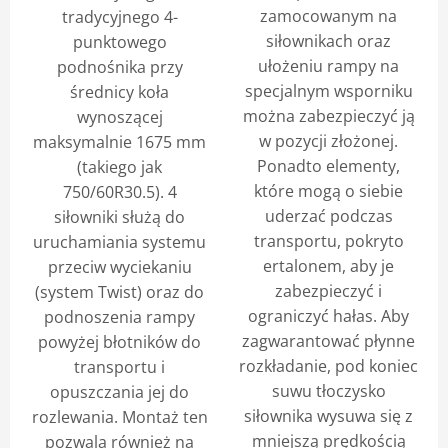
zamocowanym na
tradycyjnego 4-
siłownikach oraz
punktowego
ułożeniu rampy na
podnośnika przy
specjalnym wsporniku
średnicy koła
można zabezpieczyć ją
wynoszącej
w pozycji złożonej.
maksymalnie 1675 mm
Ponadto elementy,
(takiego jak
które mogą o siebie
750/60R30.5). 4
uderzać podczas
siłowniki służą do
transportu, pokryto
uruchamiania systemu
ertalonem, aby je
przeciw wyciekaniu
zabezpieczyć i
(system Twist) oraz do
ograniczyć hałas. Aby
podnoszenia rampy
zagwarantować płynne
powyżej błotników do
rozkładanie, pod koniec
transportu i
suwu tłoczysko
opuszczania jej do
siłownika wysuwa się z
rozlewania. Montaż ten
mniejszą prędkością
pozwala również na