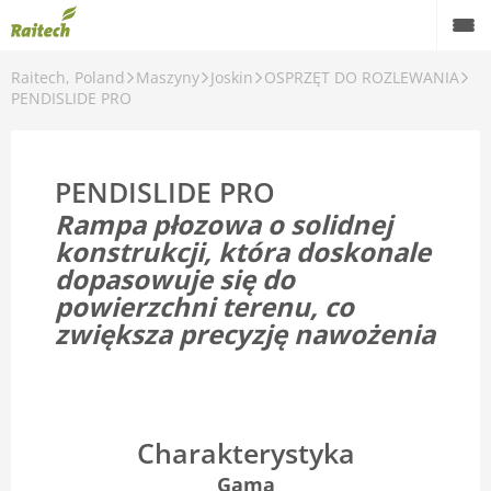
Raitech, Poland
Maszyny
Joskin
OSPRZĘT DO ROZLEWANIA
Maszyny
PENDISLIDE PRO
Maszyny używane
PENDISLIDE PRO
Części zamienne
Rampa płozowa o solidnej
Serwis
konstrukcji, która doskonale
dopasowuje się do
Rolnictwo precyzyjne
powierzchni terenu, co
zwiększa precyzję nawożenia
Finansowanie
Kariera
O nas
Charakterystyka
Kontakt
Gama