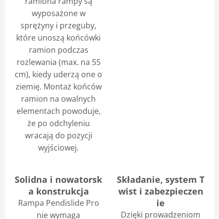
ramiona rampy są
wyposażone w
sprężyny i przeguby,
które unoszą końcówki
ramion podczas
rozlewania (max. na 55
cm), kiedy uderzą one o
ziemię. Montaż końców
ramion na owalnych
elementach powoduje,
że po odchyleniu
wracają do pozycji
wyjściowej.
Solidna i nowatorsk
Składanie, system T
a konstrukcja
wist i zabezpieczen
ie
Rampa Pendislide Pro
Dzięki prowadzeniom
nie wymaga