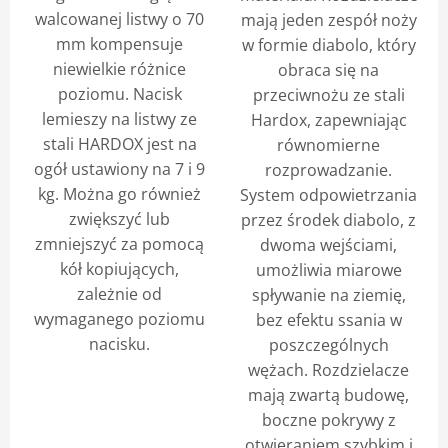
walcowanej listwy o 70
mają jeden zespół noży
mm kompensuje
w formie diabolo, który
niewielkie różnice
obraca się na
poziomu. Nacisk
przeciwnożu ze stali
lemieszy na listwy ze
Hardox, zapewniając
stali HARDOX jest na
równomierne
ogół ustawiony na 7 i 9
rozprowadzanie.
kg. Można go również
System odpowietrzania
zwiększyć lub
przez środek diabolo, z
zmniejszyć za pomocą
dwoma wejściami,
kół kopiujących,
umożliwia miarowe
zależnie od
spływanie na ziemię,
wymaganego poziomu
bez efektu ssania w
nacisku.
poszczególnych
wężach. Rozdzielacze
mają zwartą budowę,
boczne pokrywy z
otwieraniem szybkim i