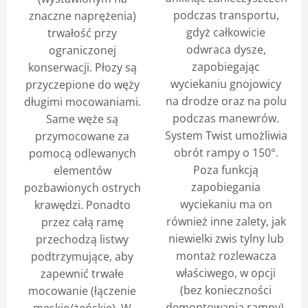
podczas transportu,
znaczne naprężenia)
gdyż całkowicie
trwałość przy
odwraca dysze,
ograniczonej
zapobiegając
konserwacji. Płozy są
wyciekaniu gnojowicy
przyczepione do węży
na drodze oraz na polu
długimi mocowaniami.
podczas manewrów.
Same węże są
System Twist umożliwia
przymocowane za
obrót rampy o 150°.
pomocą odlewanych
Poza funkcją
elementów
zapobiegania
pozbawionych ostrych
wyciekaniu ma on
krawędzi. Ponadto
również inne zalety, jak
przez całą ramę
niewielki zwis tylny lub
przechodzą listwy
montaż rozlewacza
podtrzymujące, aby
właściwego, w opcji
zapewnić trwałe
(bez konieczności
mocowanie (łączenie
demontowania rampy),