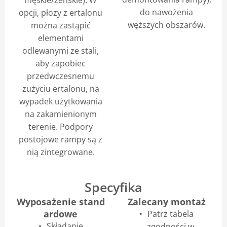
męskie/żeńskie). W
do nawożenia
opcji, płozy z ertalonu
węższych obszarów.
można zastąpić
elementami
odlewanymi ze stali,
aby zapobiec
przedwczesnemu
zużyciu ertalonu, na
wypadek użytkowania
na zakamienionym
terenie. Podpory
postojowe rampy są z
nią zintegrowane.
Specyfika
Wyposażenie stand
Zalecany montaż
ardowe
Patrz tabela
Składanie
zgodności w