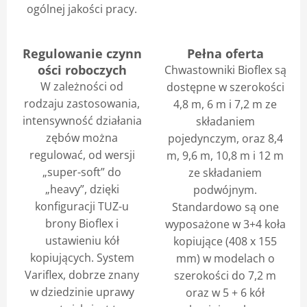
ogólnej jakości pracy.
Regulowanie czynn
Pełna oferta
ości roboczych
Chwastowniki Bioflex są
W zależności od
dostępne w szerokości
rodzaju zastosowania,
4,8 m, 6 m i 7,2 m ze
intensywność działania
składaniem
zębów można
pojedynczym, oraz 8,4
regulować, od wersji
m, 9,6 m, 10,8 m i 12 m
„super-soft” do
ze składaniem
„heavy”, dzięki
podwójnym.
konfiguracji TUZ-u
Standardowo są one
brony Bioflex i
wyposażone w 3+4 koła
ustawieniu kół
kopiujące (408 x 155
kopiujących. System
mm) w modelach o
Variflex, dobrze znany
szerokości do 7,2 m
w dziedzinie uprawy
oraz w 5 + 6 kół