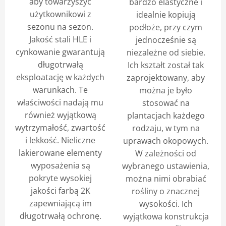
aby towarzyszyć
bardzo elastyczne i
użytkownikowi z
idealnie kopiują
sezonu na sezon.
podłoże, przy czym
Jakość stali HLE i
jednocześnie są
cynkowanie gwarantują
niezależne od siebie.
długotrwałą
Ich kształt został tak
eksploatację w każdych
zaprojektowany, aby
warunkach. Te
można je było
właściwości nadają mu
stosować na
również wyjątkową
plantacjach każdego
wytrzymałość, zwartość
rodzaju, w tym na
i lekkość. Nieliczne
uprawach okopowych.
lakierowane elementy
W zależności od
wyposażenia są
wybranego ustawienia,
pokryte wysokiej
można nimi obrabiać
jakości farbą 2K
rośliny o znacznej
zapewniającą im
wysokości. Ich
długotrwałą ochronę.
wyjątkowa konstrukcja