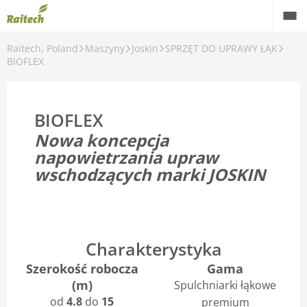
Raitech, Poland
Maszyny
Joskin
SPRZĘT DO UPRAWY ŁĄK
Maszyny
BIOFLEX
Maszyny używane
BIOFLEX
Części zamienne
Nowa koncepcja
Serwis
napowietrzania upraw
wschodzących marki JOSKIN
Rolnictwo precyzyjne
Finansowanie
Kariera
Charakterystyka
Szerokość robocza
Gama
O nas
(m)
Spulchniarki łąkowe
Kontakt
od
4.8
do
15
premium