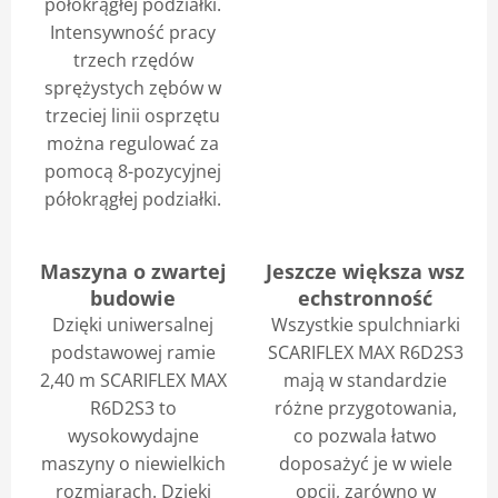
półokrągłej podziałki.
Intensywność pracy
trzech rzędów
sprężystych zębów w
trzeciej linii osprzętu
można regulować za
pomocą 8-pozycyjnej
półokrągłej podziałki.
Maszyna o zwartej
Jeszcze większa wsz
budowie
echstronność
Dzięki uniwersalnej
Wszystkie spulchniarki
podstawowej ramie
SCARIFLEX MAX R6D2S3
2,40 m SCARIFLEX MAX
mają w standardzie
R6D2S3 to
różne przygotowania,
wysokowydajne
co pozwala łatwo
maszyny o niewielkich
doposażyć je w wiele
rozmiarach. Dzięki
opcji, zarówno w