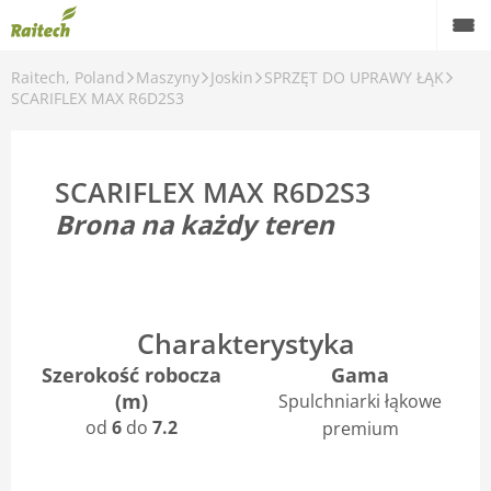
Raitech, Poland
Maszyny
Joskin
SPRZĘT DO UPRAWY ŁĄK
Maszyny
SCARIFLEX MAX R6D2S3
Maszyny używane
SCARIFLEX MAX R6D2S3
Części zamienne
Brona na każdy teren
Serwis
Rolnictwo precyzyjne
Finansowanie
Charakterystyka
Szerokość robocza
Gama
Kariera
(m)
Spulchniarki łąkowe
od
6
do
7.2
premium
O nas
Kontakt