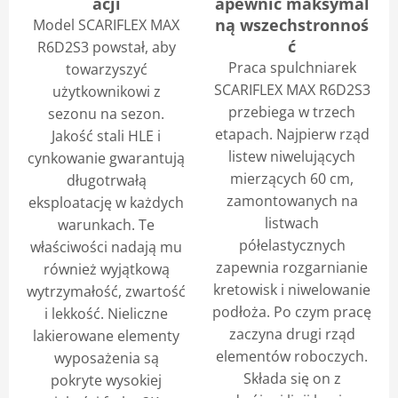
acji
apewnić maksymal
ną wszechstronnoś
Model SCARIFLEX MAX
ć
R6D2S3 powstał, aby
Praca spulchniarek
towarzyszyć
SCARIFLEX MAX R6D2S3
użytkownikowi z
przebiega w trzech
sezonu na sezon.
etapach. Najpierw rząd
Jakość stali HLE i
listew niwelujących
cynkowanie gwarantują
mierzących 60 cm,
długotrwałą
zamontowanych na
eksploatację w każdych
listwach
warunkach. Te
półelastycznych
właściwości nadają mu
zapewnia rozgarnianie
również wyjątkową
kretowisk i niwelowanie
wytrzymałość, zwartość
podłoża. Po czym pracę
i lekkość. Nieliczne
zaczyna drugi rząd
lakierowane elementy
elementów roboczych.
wyposażenia są
Składa się on z
pokryte wysokiej