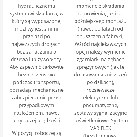
hydraulicznemu
momencie składania
systemowi składania, w
zamówienia, jak i do
który są wyposażone,
późniejszego montażu
możliwy jest z nimi
(nawet po latach od
przejazd po
opuszczenia fabryki).
najwęższych drogach,
Wśród najciekawszych
bez zahaczania o
opcji należy wymienić
drzewa lub żywopłoty.
zgarniarki na zębach
Aby zapewnić całkowite
sprężynowych (jak te
bezpieczeństwo
do usuwania zniszczeń
podczas transportu,
po dzikach),
posiadają mechaniczne
rozsiewacze
zabezpieczenie przed
elektryczne lub
przypadkowym
pneumatyczne,
rozłożeniem, nawet
zestawy sygnalizacyjne
przy dużej prędkości.
i oświetleniowe, System
VARIFLEX
W pozycji roboczej są
(bezstopniowa