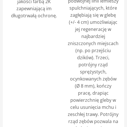
podwójnej linii lemieszy
jakości farbą 2K
spulchniających, które
zapewniającą im
zagłębiają się w glebę
długotrwałą ochronę.
(+/- 4 cm) umożliwiając
jej regenerację w
najbardziej
zniszczonych miejscach
(np. po przejściu
dzików). Trzeci,
potrójny rząd
sprężystych,
ocynkowanych zębów
(Ø 8 mm), kończy
pracę, drapiąc
powierzchnię gleby w
celu usunięcia mchu i
zeschłej trawy. Potrójny
rząd zębów pozwala na