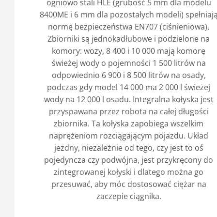
ogniowo stali HLE (grubość 5 mm dla modelu
8400ME i 6 mm dla pozostałych modeli) spełniaj
normę bezpieczeństwa EN707 (ciśnieniowa).
Zbiorniki są jednokadłubowe i podzielone na
komory: wozy, 8 400 i 10 000 mają komorę
świeżej wody o pojemności 1 500 litrów na
odpowiednio 6 900 i 8 500 litrów na osady,
podczas gdy model 14 000 ma 2 000 l świeżej
wody na 12 000 l osadu. Integralna kołyska jest
przyspawana przez robota na całej długości
zbiornika. Ta kołyska zapobiega wszelkim
naprężeniom rozciągającym pojazdu. Układ
jezdny, niezależnie od tego, czy jest to oś
pojedyncza czy podwójna, jest przykręcony do
zintegrowanej kołyski i dlatego można go
przesuwać, aby móc dostosować ciężar na
zaczepie ciągnika.