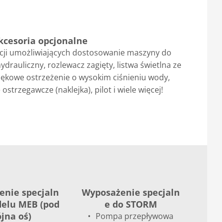
kcesoria opcjonalne
pcji umożliwiających dostosowanie maszyny do
hydrauliczny, rozlewacz zagięty, listwa świetlna ze
iękowe ostrzeżenie o wysokim ciśnieniu wody,
ostrzegawcze (naklejka), pilot i wiele więcej!
nie specjaln
Wyposażenie specjaln
elu MEB (pod
e do STORM
jna oś)
Pompa przepływowa