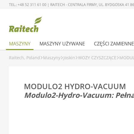
TEL.: +48 52 311 61 00 | RAITECH - CENTRALA FIRMY, UL. BYDGOSKA 41
MASZYNY
MASZYNY UŻYWANE
CZĘŚCI ZAMIENNE
Raitech, Poland
Maszyny
Joskin
WOZY CZYSZCZĄCE
MODUL
MODULO2 HYDRO-VACUUM
Modulo2-Hydro-Vacuum: Pełna