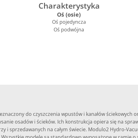
Charakterystyka
Oś (osie)
Oś pojedyncza
Oś podwójna
naczony do czyszczenia wpustów i kanałów ściekowych oraz
sanie osadów i ścieków. Ich konstrukcja opiera się na spr
y i sprzedawanych na całym świecie. Modulo2 Hydro-Vacuu
l. Wszystkie modele są standardowo wyposażone w ramię o ś