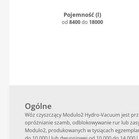
Pojemność (l)
od
8400
do
18000
Ogólne
Wóz czyszczący Modulo2 Hydro-Vacuum jest przez
opróżnianie szamb, odblokowywanie rur lub zasy
Modulo2, produkowanych w tysiącach egzemplarz
do 10 000 l lub dwuosiowej od 10 000 do 14 000 