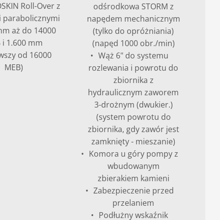
SKIN Roll-Over z
odśrodkowa STORM z
 parabolicznymi
napędem mechanicznym
mm aż do 14000
(tylko do opróżniania)
 i 1.600 mm
(napęd 1000 obr./min)
wszy od 16000
Wąż 6" do systemu
MEB)
rozlewania i powrotu do
zbiornika z
hydraulicznym zaworem
3-drożnym (dwukier.)
(system powrotu do
zbiornika, gdy zawór jest
zamknięty - mieszanie)
Komora u góry pompy z
wbudowanym
zbierakiem kamieni
Zabezpieczenie przed
przelaniem
Podłużny wskaźnik