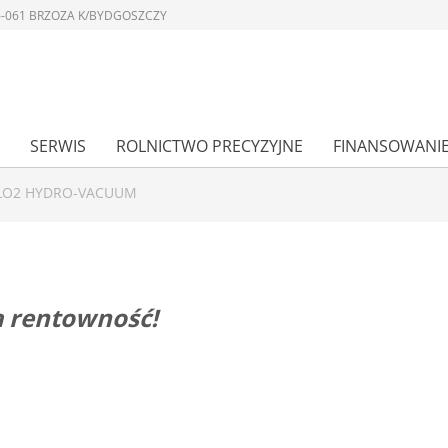
 86-061 BRZOZA K/BYDGOSZCZY
SERWIS
ROLNICTWO PRECYZYJNE
FINANSOWANI
O2 HYDRO-VACUUM
 rentowność!