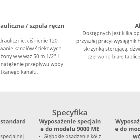
auliczna / szpula ręczn
A
Dostępnych jest kilka o
aulicznie, ciśnienie 120
przyszłej pracy: wysięgnik 
owanie kanałów ściekowych.
skrzynką sterującą, dźw
żony w w wąż 50 m 1/2'' i
czerwono-białe tablice 
i natężenie przepływu wody
tkanego kanału.
Specyfika
 standard
Wyposażenie specjaln
Wyposaże
e do modelu 9000 ME
e do mod
wó
specjalnej
Głębokie osadzenie kół z