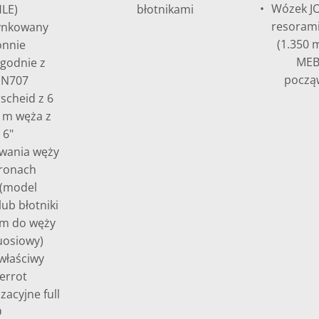
Wózek JO
HLE)
błotnikami
resorami
cynkowany
(1.350 
onnie
MEB
zgodnie z
począ
EN707
scheid z 6
 m węża z
 6"
wania węży
tronach
 (model
ub błotniki
m do węży
uosiowy)
właściwy
errot
zacyjne full
D