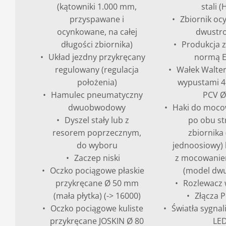
(kątowniki 1.000 mm,
stali (
przyspawane i
Zbiornik o
ocynkowane, na całej
dwustr
długości zbiornika)
Produkcja 
Układ jezdny przykręcany
normą 
regulowany (regulacja
Wałek Walter
położenia)
wypustami 4
Hamulec pneumatyczny
PCV Ø
dwuobwodowy
Haki do moco
Dyszel stały lub z
po obu s
resorem poprzecznym,
zbiornika
do wyboru
jednoosiowy) l
Zaczep niski
z mocowanie
Oczko pociągowe płaskie
(model dw
przykręcane Ø 50 mm
Rozlewacz 
(mała płytka) (-> 16000)
Złącza P
Oczko pociągowe kuliste
Światła sygnali
przykręcane JOSKIN Ø 80
LE