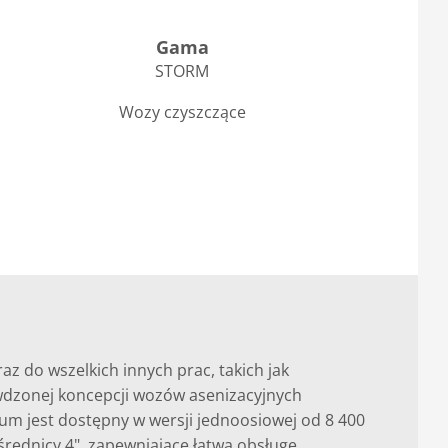
Gama
STORM
Wozy czyszczące
 do wszelkich innych prac, takich jak
awdzonej koncepcji wozów asenizacyjnych
m jest dostępny w wersji jednoosiowej od 8 400
rednicy 4", zapewniające łatwą obsługę,