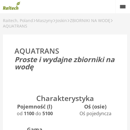
Raitech, Poland
Maszyny
Joskin
ZBIORNIKI NA WODĘ
Maszyny
AQUATRANS
Maszyny używane
AQUATRANS
Części zamienne
Proste i wydajne zbiorniki na
Serwis
wodę
Rolnictwo precyzyjne
Finansowanie
Charakterystyka
Kariera
Pojemność (l)
Oś (osie)
od
1100
do
5100
Oś pojedyncza
O nas
Kontakt
Gama