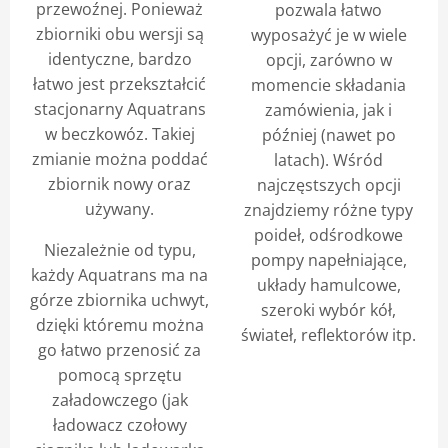
przewoźnej. Ponieważ
pozwala łatwo
zbiorniki obu wersji są
wyposażyć je w wiele
identyczne, bardzo
opcji, zarówno w
łatwo jest przekształcić
momencie składania
stacjonarny Aquatrans
zamówienia, jak i
w beczkowóz. Takiej
później (nawet po
zmianie można poddać
latach). Wśród
zbiornik nowy oraz
najczęstszych opcji
używany.
znajdziemy różne typy
poideł, odśrodkowe
Niezależnie od typu,
pompy napełniające,
każdy Aquatrans ma na
układy hamulcowe,
górze zbiornika uchwyt,
szeroki wybór kół,
dzięki któremu można
świateł, reflektorów itp.
go łatwo przenosić za
pomocą sprzętu
załadowczego (jak
ładowacz czołowy