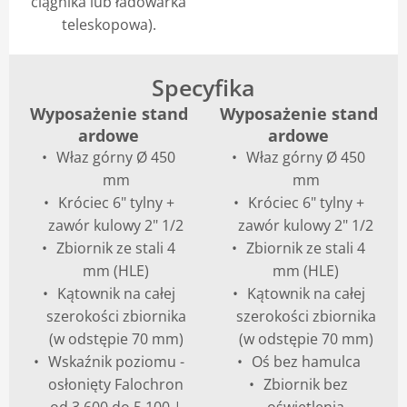
ciągnika lub ładowarka
teleskopowa).
Specyfika
Wyposażenie stand
Wyposażenie stand
ardowe
ardowe
Właz górny Ø 450
Właz górny Ø 450
mm
mm
Króciec 6" tylny +
Króciec 6" tylny +
zawór kulowy 2" 1/2
zawór kulowy 2" 1/2
Zbiornik ze stali 4
Zbiornik ze stali 4
mm (HLE)
mm (HLE)
Kątownik na całej
Kątownik na całej
szerokości zbiornika
szerokości zbiornika
(w odstępie 70 mm)
(w odstępie 70 mm)
Wskaźnik poziomu -
Oś bez hamulca
osłonięty Falochron
Zbiornik bez