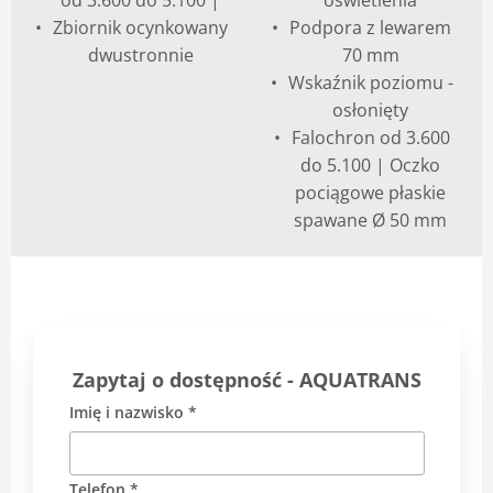
od 3.600 do 5.100 |
oświetlenia
Zbiornik ocynkowany
Podpora z lewarem
dwustronnie
70 mm
Wskaźnik poziomu -
osłonięty
Falochron od 3.600
do 5.100 | Oczko
pociągowe płaskie
spawane Ø 50 mm
Zapytaj o dostępność - AQUATRANS
Imię i nazwisko *
Telefon *