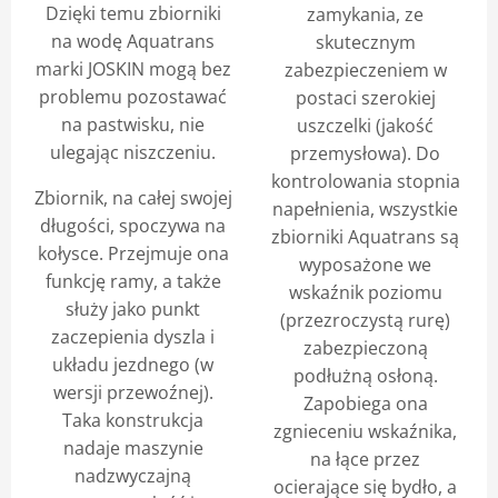
Dzięki temu zbiorniki
zamykania, ze
na wodę Aquatrans
skutecznym
marki JOSKIN mogą bez
zabezpieczeniem w
problemu pozostawać
postaci szerokiej
na pastwisku, nie
uszczelki (jakość
ulegając niszczeniu.
przemysłowa). Do
kontrolowania stopnia
Zbiornik, na całej swojej
napełnienia, wszystkie
długości, spoczywa na
zbiorniki Aquatrans są
kołysce. Przejmuje ona
wyposażone we
funkcję ramy, a także
wskaźnik poziomu
służy jako punkt
(przezroczystą rurę)
zaczepienia dyszla i
zabezpieczoną
układu jezdnego (w
podłużną osłoną.
wersji przewoźnej).
Zapobiega ona
Taka konstrukcja
zgnieceniu wskaźnika,
nadaje maszynie
na łące przez
nadzwyczajną
ocierające się bydło, a