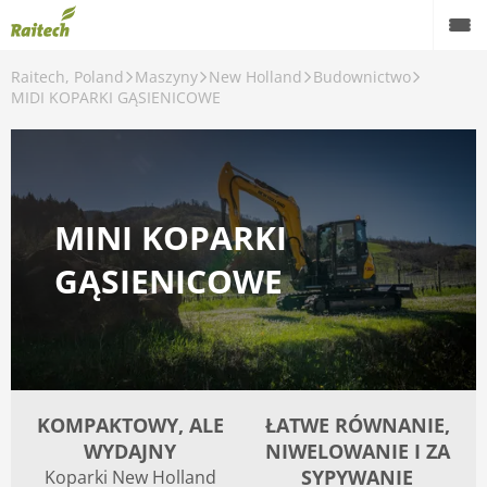
Raitech, Poland
Maszyny
New Holland
Budownictwo
Maszyny
MIDI KOPARKI GĄSIENICOWE
Maszyny używane
Części zamienne
MINI KOPARKI
Serwis
GĄSIENICOWE
Rolnictwo precyzyjne
Finansowanie
Kariera
KOMPAKTOWY, ALE
ŁATWE RÓWNANIE,
O nas
WYDAJNY
NIWELOWANIE I ZA
Kontakt
SYPYWANIE
Koparki New Holland