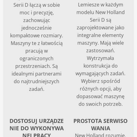
Lemiesze w każdym
Serii D łączą w sobie
Blog
modelu New Holland
moc i precyzję,
Serii D są
zachowując
zaprojektowane jako
jednocześnie
integralne elementy
kompaktowe rozmiary.
maszyny. Mają wiele
Maszyny te z łatwością
zastosowań.
pracują w
Wytrzymała
ograniczonych
konstrukcja do
przestrzeniach. Są
wymagających zadań.
idealnymi partnerami
Wybierz spośród
do najtrudniejszych
różnych opcji, aby
zadań.
dopasować maszynę
do swoich potrzeb.
DOSTOSUJ URZĄDZE
PROSTOTA SERWISO
NIE DO WYKONYWA
WANIA
NEJ PRACY
New Holland rozumie,