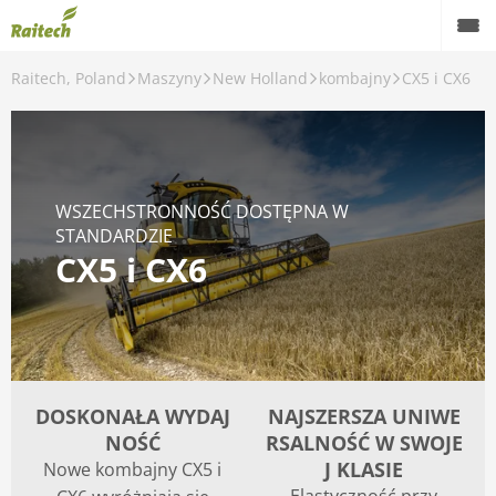
Raitech, Poland
Maszyny
New Holland
kombajny
CX5 i CX6
Maszyny
Maszyny używane
Części zamienne
WSZECHSTRONNOŚĆ DOSTĘPNA W
STANDARDZIE
Serwis
CX5 i CX6
Rolnictwo precyzyjne
Finansowanie
Kariera
DOSKONAŁA WYDAJ
NAJSZERSZA UNIWE
O nas
NOŚĆ
RSALNOŚĆ W SWOJE
J KLASIE
Nowe kombajny CX5 i
Kontakt