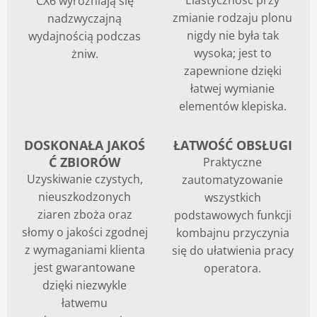
Elastyczność przy
CX6 wyróżniają się
zmianie rodzaju plonu
nadzwyczajną
Blog
nigdy nie była tak
wydajnością podczas
wysoka; jest to
żniw.
zapewnione dzięki
łatwej wymianie
elementów klepiska.
DOSKONAŁA JAKOŚ
ŁATWOŚĆ OBSŁUGI
Ć ZBIORÓW
Praktyczne
Uzyskiwanie czystych,
zautomatyzowanie
nieuszkodzonych
wszystkich
ziaren zboża oraz
podstawowych funkcji
słomy o jakości zgodnej
kombajnu przyczynia
z wymaganiami klienta
się do ułatwienia pracy
jest gwarantowane
operatora.
dzięki niezwykle
łatwemu