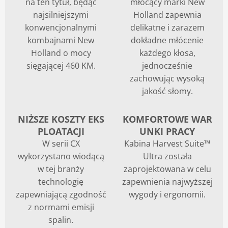
na ten tytuł, będąc
młócący marki New
najsilniejszymi
Holland zapewnia
Blog
konwencjonalnymi
delikatne i zarazem
kombajnami New
dokładne młócenie
Holland o mocy
każdego kłosa,
sięgającej 460 KM.
jednocześnie
zachowując wysoką
jakość słomy.
NIŻSZE KOSZTY EKS
KOMFORTOWE WAR
PLOATACJI
UNKI PRACY
W serii CX
Kabina Harvest Suite™
wykorzystano wiodącą
Ultra została
w tej branży
zaprojektowana w celu
technologię
zapewnienia najwyższej
zapewniającą zgodność
wygody i ergonomii.
z normami emisji
spalin.