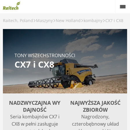
Raitech, Poland
Maszyny
New Holland
kombajny
CX7 i CX8
Maszyny
Maszyny używane
Części zamienne
TONY WSZECHSTRONNOŚCI
CX7 i CX8
Serwis
Rolnictwo precyzyjne
Finansowanie
Kariera
NADZWYCZAJNA WY
NAJWYŻSZA JAKOŚĆ
DAJNOŚĆ
ZBIORÓW
O nas
Seria kombajnów CX7 i
Nagrodzony,
CX8 w pełni zasługuje
czterobębnowy układ
Kontakt