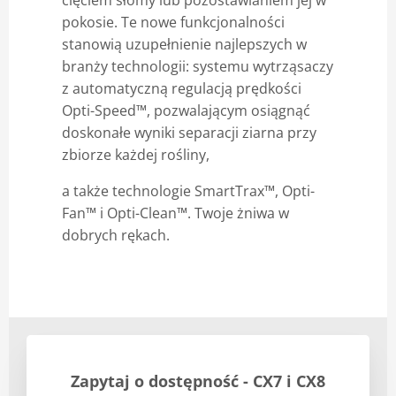
cięciem słomy lub pozostawianiem jej w
pokosie. Te nowe funkcjonalności
stanowią uzupełnienie najlepszych w
branży technologii: systemu wytrząsaczy
z automatyczną regulacją prędkości
Opti-Speed™, pozwalającym osiągnąć
doskonałe wyniki separacji ziarna przy
zbiorze każdej rośliny,
a także technologie SmartTrax™, Opti-
Fan™ i Opti-Clean™. Twoje żniwa w
dobrych rękach.
Zapytaj o dostępność - CX7 i CX8