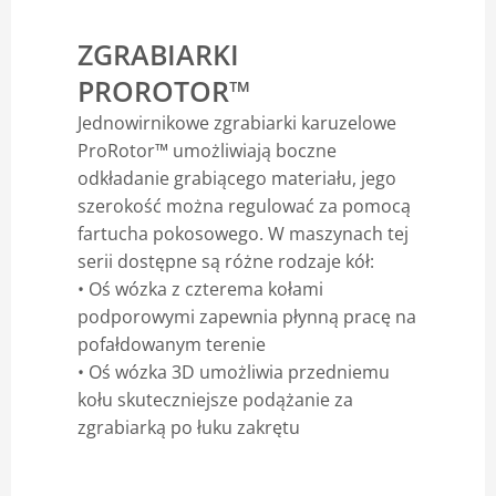
Blog
ZGRABIARKI
PROROTOR™
Jednowirnikowe zgrabiarki karuzelowe
ProRotor™ umożliwiają boczne
odkładanie grabiącego materiału, jego
szerokość można regulować za pomocą
fartucha pokosowego. W maszynach tej
serii dostępne są różne rodzaje kół:
• Oś wózka z czterema kołami
podporowymi zapewnia płynną pracę na
pofałdowanym terenie
• Oś wózka 3D umożliwia przedniemu
kołu skuteczniejsze podążanie za
zgrabiarką po łuku zakrętu