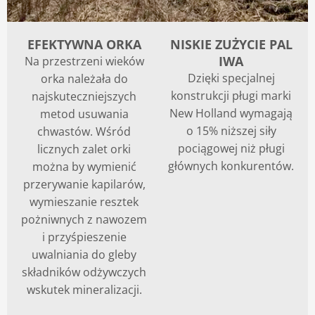
Blog
EFEKTYWNA ORKA
NISKIE ZUŻYCIE PAL
IWA
Na przestrzeni wieków
Dzięki specjalnej
orka należała do
konstrukcji pługi marki
najskuteczniejszych
New Holland wymagają
metod usuwania
o 15% niższej siły
chwastów. Wśród
pociągowej niż pługi
licznych zalet orki
głównych konkurentów.
można by wymienić
przerywanie kapilarów,
wymieszanie resztek
pożniwnych z nawozem
i przyśpieszenie
uwalniania do gleby
składników odżywczych
wskutek mineralizacji.