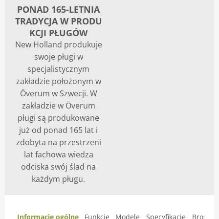
PONAD 165-LETNIA
TRADYCJA W PRODU
KCJI PŁUGÓW
New Holland produkuje
swoje pługi w
specjalistycznym
zakładzie położonym w
Överum w Szwecji. W
zakładzie w Överum
pługi są produkowane
już od ponad 165 lat i
zdobyta na przestrzeni
lat fachowa wiedza
odciska swój ślad na
każdym pługu.
Informacje ogólne
Funkcje
Modele
Specyfikacje
Broszur