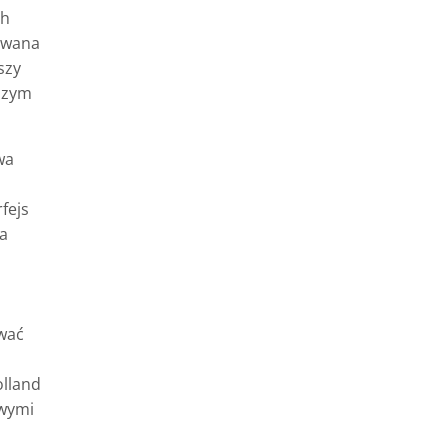
ch
towana
szy
ższym
wa
fejs
a
wać
olland
owymi