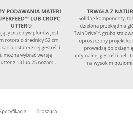
MY PODAWANIA MATERI
TRWAŁA Z NATU
UPERFEED™ LUB CROPC
Solidne komponenty, tak
UTTER®
dzielona przekłądnia g
jący przepływ plonów jest
TwinDrive™, gruba stalowa
m rotora o średnicy 52 cm.
uproszczony projekt ko
skania ostatecznej gęstości
prowadzą do osiągnię
ki, można wybrać wersję
optymalnej gęstości bel i t
utter z 13 lub 25 nożami.
na wysokim poziomi
Specyfikacje
Broszura