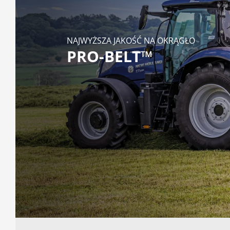
NAJWYŻSZA JAKOŚĆ NA OKRĄGŁO
PRO-BELT™