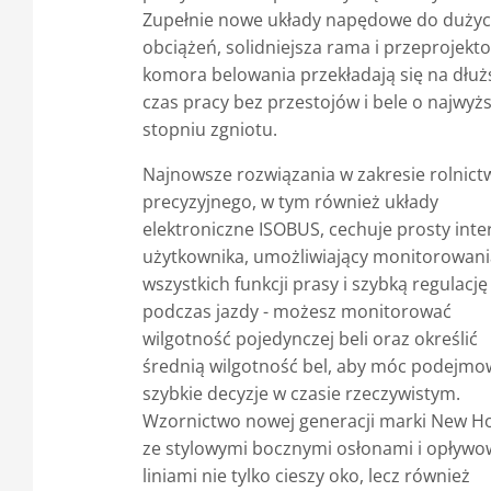
Zupełnie nowe układy napędowe do duży
obciążeń, solidniejsza rama i przeprojek
komora belowania przekładają się na dłuż
czas pracy bez przestojów i bele o najwy
stopniu zgniotu.
Najnowsze rozwiązania w zakresie rolnict
precyzyjnego, w tym również układy
elektroniczne ISOBUS, cechuje prosty inter
użytkownika, umożliwiający monitorowani
wszystkich funkcji prasy i szybką regulację
podczas jazdy - możesz monitorować
wilgotność pojedynczej beli oraz określić
średnią wilgotność bel, aby móc podejmo
szybkie decyzje w czasie rzeczywistym.
Wzornictwo nowej generacji marki New H
ze stylowymi bocznymi osłonami i opływ
liniami nie tylko cieszy oko, lecz również