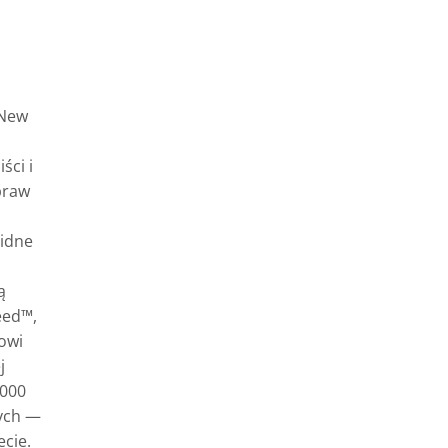
 New
ści i
praw
lidne
ą
eed™,
owi
j
 000
ych —
ecie.