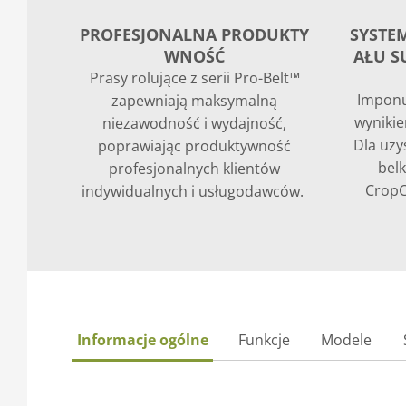
PROFESJONALNA PRODUKTY
SYSTE
WNOŚĆ
AŁU S
Prasy rolujące z serii Pro-Belt™
Imponu
zapewniają maksymalną
wynikie
niezawodność i wydajność,
Dla uzy
poprawiając produktywność
bel
profesjonalnych klientów
CropC
indywidualnych i usługodawców.
Informacje ogólne
Funkcje
Modele