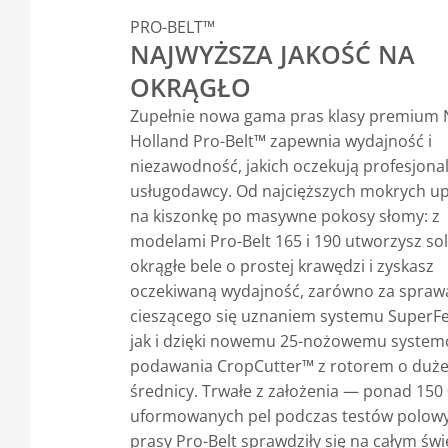
PRO-BELT™
NAJWYŻSZA JAKOŚĆ NA
OKRĄGŁO
Zupełnie nowa gama pras klasy premium
Holland Pro-Belt™ zapewnia wydajność i
niezawodność, jakich oczekują profesjonali
usługodawcy. Od najcięższych mokrych u
na kiszonkę po masywne pokosy słomy: z
modelami Pro-Belt 165 i 190 utworzysz so
okrągłe bele o prostej krawędzi i zyskasz
oczekiwaną wydajność, zarówno za spraw
cieszącego się uznaniem systemu SuperF
jak i dzięki nowemu 25-nożowemu system
podawania CropCutter™ z rotorem o duże
średnicy. Trwałe z założenia — ponad 150
uformowanych pel podczas testów polow
prasy Pro-Belt sprawdziły się na całym świ