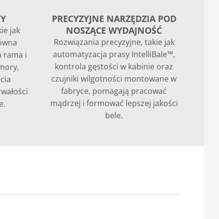
RY
PRECYZYJNE NARZĘDZIA POD
NOSZĄCE WYDAJNOŚĆ
ie jak
Rozwiązania precyzyjne, takie jak
łówna
automatyzacja prasy IntelliBale™,
 rama i
kontrola gęstości w kabinie oraz
mory,
czujniki wilgotności montowane w
cia
fabryce, pomagają pracować
rwałości
mądrzej i formować lepszej jakości
e.
bele.