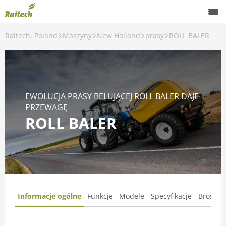
Raitech, Poland
Maszyny
New Holland
prasy
ROLL BALER
Maszyny
Maszyny używane
Części zamienne
EWOLUCJA PRASY BELUJĄCEJ ROLL BALER DAJE
PRZEWAGĘ
Serwis
ROLL BALER
Rolnictwo precyzyjne
Finansowanie
Kariera
Informacje ogólne
Funkcje
Modele
Specyfikacje
Broszur
O nas
Kontakt