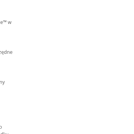
te™ w
czędne
ny
o