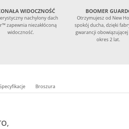
KONAŁA WIDOCZNOŚĆ
BOOMER GUARD
erystyczny nachylony dach
Otrzymujesz od New Ho
™ zapewnia niezakłóconą
spokój ducha, dzięki fab
widoczność.
gwarancji obowiązującej
okres 2 lat.
Specyfikacje
Broszura
TO,