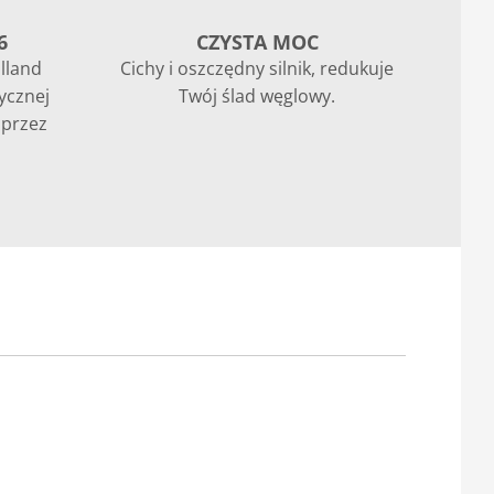
6
CZYSTA MOC
lland
Cichy i oszczędny silnik, redukuje
rycznej
Twój ślad węglowy.
 przez