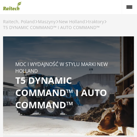
Raitech, Poland
Maszyny
New Holland
traktory
Maszyny
T5 DYNAMIC COMMAND™ I AUTO COMMAND™
Maszyny używane
Części zamienne
MOC I WYDAJNOŚĆ W STYLU MARKI NEW
Serwis
HOLLAND
T5 DYNAMIC
Rolnictwo precyzyjne
COMMAND™ I AUTO
Finansowanie
COMMAND™
Kariera
O nas
Kontakt