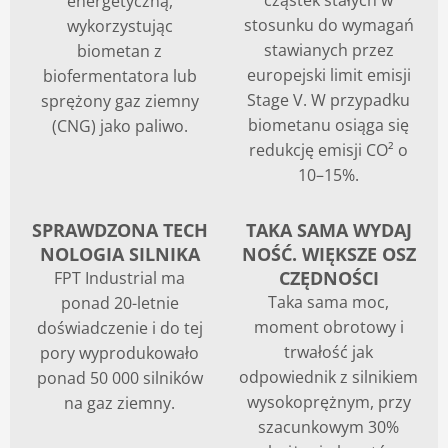
cząstek stałych w
energetyczną,
stosunku do wymagań
wykorzystując
Blog
stawianych przez
biometan z
europejski limit emisji
biofermentatora lub
Stage V. W przypadku
sprężony gaz ziemny
biometanu osiąga się
(CNG) jako paliwo.
redukcję emisji CO² o
10–15%.
SPRAWDZONA TECH
TAKA SAMA WYDAJ
NOLOGIA SILNIKA
NOŚĆ. WIĘKSZE OSZ
CZĘDNOŚCI
FPT Industrial ma
Taka sama moc,
ponad 20-letnie
moment obrotowy i
doświadczenie i do tej
trwałość jak
pory wyprodukowało
odpowiednik z silnikiem
ponad 50 000 silników
wysokoprężnym, przy
na gaz ziemny.
szacunkowym 30%