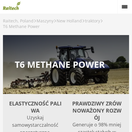
Raitech, Poland
Maszyny
New Holland
traktory
Maszyny
T6 Methane Power
Maszyny używane
Części zamienne
T6 METHANE POWER
Serwis
Rolnictwo precyzyjne
Finansowanie
Kariera
ELASTYCZNOŚĆ PALI
PRAWDZIWY ZRÓW
WA
NOWAŻONY ROZW
O nas
ÓJ
Uzyskaj
Generuje o 98% mniej
samowystarczalność
Kontakt