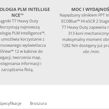
OLOGIA PLM INTELLIGE
MOC I WYDAJNO
NCE™
Napędzany silnikiem FPT In
iągniki T7 Heavy Duty
ECOBlue™ HI-eSCR 2 Stage
korzystują najnowszą
T7 Heavy Duty zapewnia 
ologię PLM Intelligence™,
313 koni mechaniczny
 umożliwia korzystanie z
maksymalny moment ob
nsowanego wyświetlacza
1282 Nm dostępny już pr
lliView™ 12 w kabinie do
obr./min.
igacji, tworzenia map,
stępniania informacji i
zarządzania flotą.
Specyfikacje
Broszura