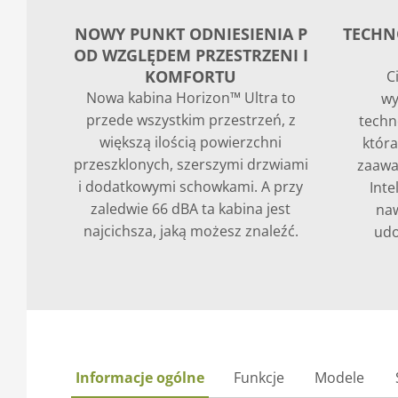
NOWY PUNKT ODNIESIENIA P
TECHN
OD WZGLĘDEM PRZESTRZENI I
KOMFORTU
C
Nowa kabina Horizon™ Ultra to
wy
przede wszystkim przestrzeń, z
techn
większą ilością powierzchni
która
przeszklonych, szerszymi drzwiami
zaawa
i dodatkowymi schowkami. A przy
Inte
zaledwie 66 dBA ta kabina jest
naw
najcichsza, jaką możesz znaleźć.
udo
Informacje ogólne
Funkcje
Modele