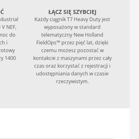
ŚĆ
ŁĄCZ SIĘ SZYBCIEJ
dustrial
Każdy ciągnik T7 Heavy Duty jest
 V NEF,
wyposażony w standard
moc do
telematyczny New Holland
ch i
FieldOps™ przez pięć lat, dzięki
rotowy
czemu możesz pozostać w
zy 1400
kontakcie z maszynami przez cały
czas oraz korzystać z rejestracji i
udostępniania danych w czasie
rzeczywistym.