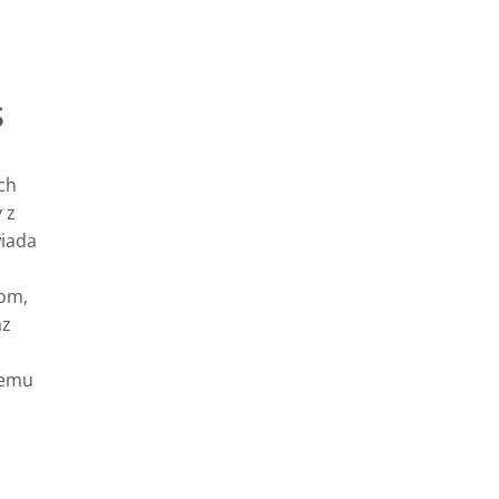
S
ch
 z
wiada
om,
az
demu