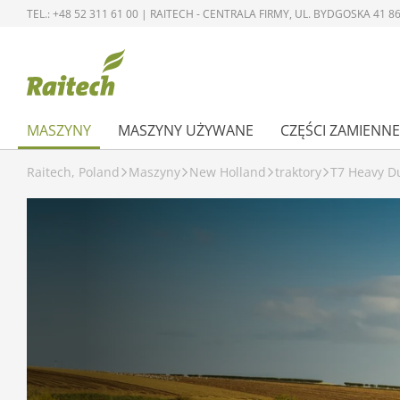
TEL.: +48 52 311 61 00 | RAITECH - CENTRALA FIRMY, UL. BYDGOSKA 41
MASZYNY
MASZYNY UŻYWANE
CZĘŚCI ZAMIENNE
Raitech, Poland
Maszyny
New Holland
traktory
T7 Heavy D