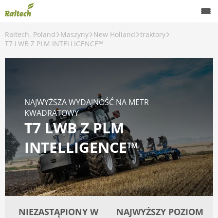
Raitech, Poland
Maszyny
New Holland
traktory
Maszyny
T7 LWB Z PLM INTELLIGENCE™
Maszyny używane
Części zamienne
NAJWYŻSZA WYDAJNOŚĆ NA METR
Serwis
KWADRATOWY
T7 LWB Z PLM
Rolnictwo precyzyjne
INTELLIGENCE™
Finansowanie
Kariera
O nas
NIEZASTĄPIONY W
NAJWYŻSZY POZIOM
Kontakt