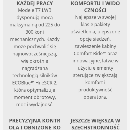
KAŻDEJ PRACY
KOMFORTU I WIDO
Blog
CZNOŚCI
Modele T7 LWB
Najlepsze w swojej
dysponują mocą
klasie pakiety
maksymalną od 225 do
oświetlenia, ulepszone
300 koni
opcje siedzeń,
mechanicznych. Każdy
zawieszenie kabiny
może pochwalić się
Comfort Ride™ oraz
najnowocześniejszą,
innowacyjne, łatwe w
wielokrotnie
użyciu elementy
nagradzaną
sterujące zwiększają
technologią silników
komfort i
ECOBlue™ Hi-eSCR 2,
produktywność
która optymalizuje
operatora.
moment obrotowy,
moc i wydajność.
PRECYZYJNA KONTR
JESZCZE WIĘKSZA W
OLA I OBNIŻONE KO
SZECHSTRONNOŚĆ