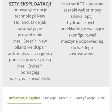
SZTY EKSPLOATACJI
Linia serii T7 zapewnia
Innowacyjne opcje
szeroki wybór mocy
technologii New
silnika, opcji
Holland, takie jak
hydraulicznych i
automatyczne
przekładni pozwalający
prowadzenie
skonfigurować
IntelliSteer™, New
maszynę odpowiednią
Holland FieldOps™ i
do każdego
automatyzacja ciągnika
zastosowania.
podczas pracy z prasą
IntelliCruise™
pomagają
maksymalizować zyski.
Informacje ogólne
Funkcje
Modele
Specyfikacje
Broszur