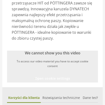
przetrząsacze HIT od PÖTTINGERA zawsze się
Blog
sprawdzą. Innowacyjna karuzela DYNATECH
zapewnia najlepszy efekt przetrząsania i
maksymalną ochronę paszy. Kopiowanie
nierówności terenu działa jak zwykle u
PÖTTINGERA - idealne kopiowanie to warunki
do zbioru czystej paszy.
We cannot show you this video
To access our video material you have to accept cookie
consent
Open cookie settings
Korzyści dla klienta
Rozwiązania techniczne
Dane technic