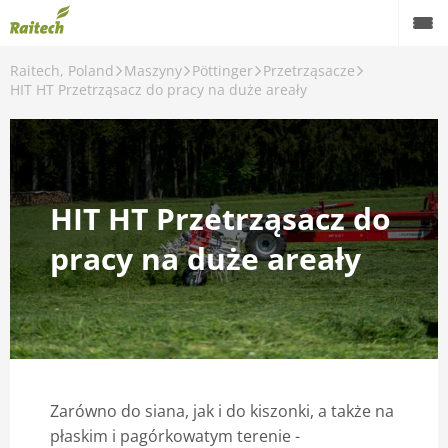
Raitech, Poland
Maszyny
Pöttinger
Przetrząsacze
Maszyny
HIT HT Przetrząsacz do pracy na duże areały
Maszyny używane
Części zamienne
HIT HT Przetrząsacz do
Serwis
pracy na duże areały
Rolnictwo precyzyjne
Finansowanie
Kariera
O nas
Zarówno do siana, jak i do kiszonki, a także na
płaskim i pagórkowatym terenie -
Kontakt