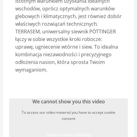
Istotnym warunkiem uzyskania idealnych
wschodów, oprócz optymalnych warunków
Blog
glebowych i klimatycznych, jest również dobór
właściwych rozwiązań technicznych.
TERRASEM, uniwersalny siewnik PÖTTINGER
łączy w sobie wszystkie kroki robocze:
uprawę, ugniecenie wtórne i siew. To idealna
kombinacja niezawodności i precyzyjnego
odłożenia nasion, która sprosta Twoim
wymaganiom.
We cannot show you this video
To access our video material you have to accept cookie
consent
Open cookie settings