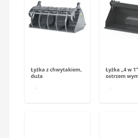
Łyżka z chwytakiem,
Łyżka „4 w 1”
duża
ostrzem wy
Dowiedz się
Dowiedz
więcej
więce