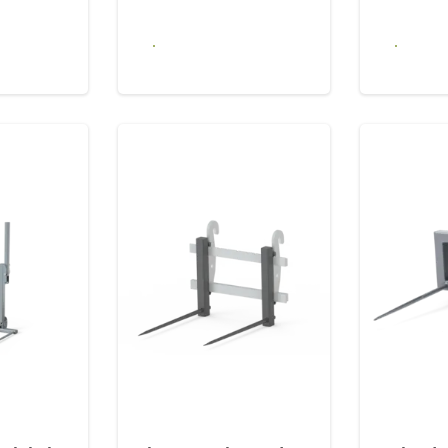
 się
Dowiedz się
Dow
j
więcej