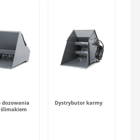
o dozowania
Dystrybutor karmy
e ślimakiem