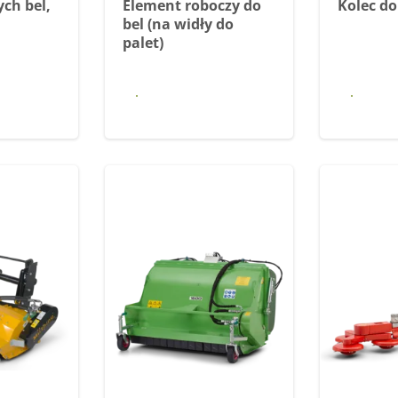
ych bel,
Element roboczy do
Kolec do
bel (na widły do
palet)
 się
Dowiedz się
Dow
j
więcej