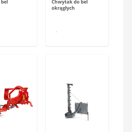
 bel
Chwytak do bel
okrągłych
iedz się
Dowiedz się
więcej
więcej