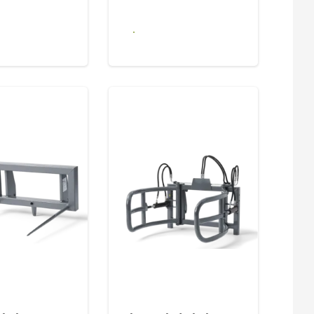
iedz się
Dowiedz się
więcej
więcej