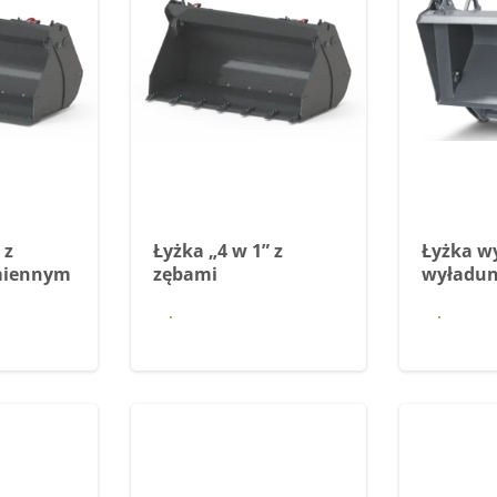
 z
Łyżka „4 w 1” z
Łyżka w
miennym
zębami
wyładu
 się
Dowiedz się
Dow
j
więcej