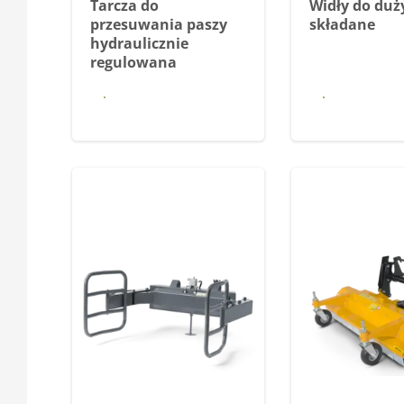
Tarcza do
Widły do duż
przesuwania paszy
składane
hydraulicznie
regulowana
Dowiedz się
Dowiedz
więcej
więce