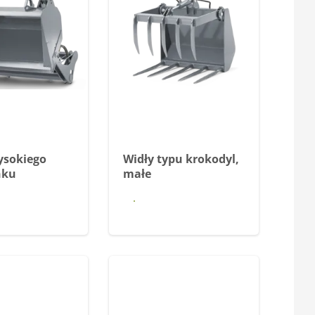
ysokiego
Widły typu krokodyl,
nku
małe
iedz się
Dowiedz się
więcej
więcej