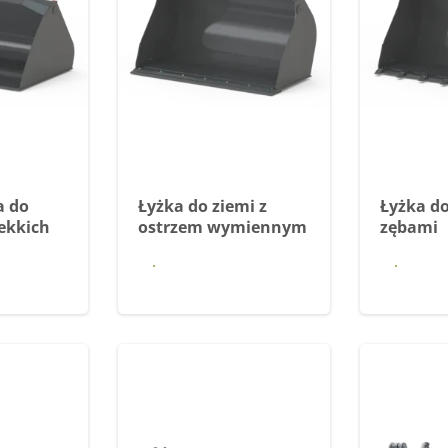
a do
Łyżka do ziemi z
Łyżka do
ekkich
ostrzem wymiennym
zębami
 się
Dowiedz się
Dow
j
więcej