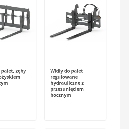
 palet, zęby
Widły do palet
łożyskiem
regulowane
cym
hydrauliczne z
przesunięciem
bocznym
iedz się
Dowiedz się
więcej
więcej