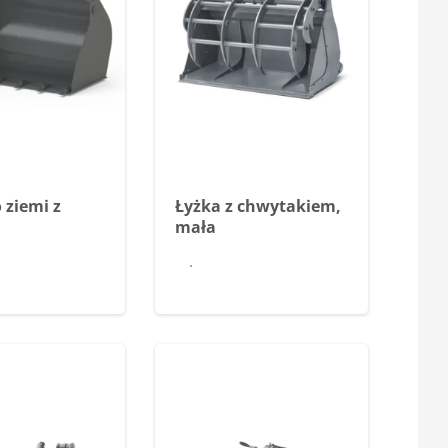
 ziemi z
Łyżka z chwytakiem,
mała
iedz się
Dowiedz się
więcej
więcej