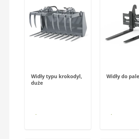
Widły typu krokodyl,
Widły do pale
duże
Dowiedz się
Dowiedz
więcej
więce