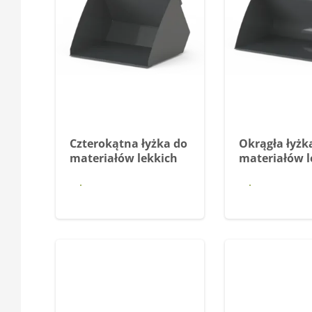
Czterokątna łyżka do
Okrągła łyżk
materiałów lekkich
materiałów l
Dowiedz się
Dowiedz
więcej
więce