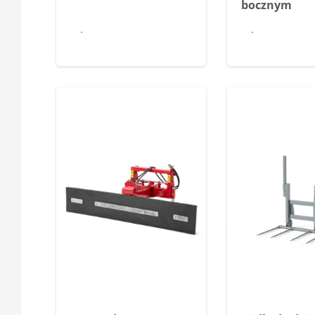
bocznym
Dowiedz się
Dowiedz
więcej
więce