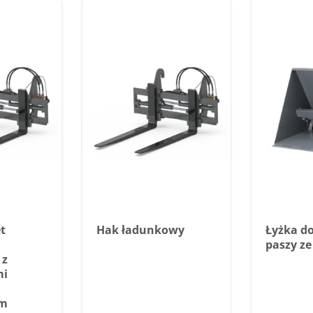
t
Hak ładunkowy
Łyżka d
paszy z
 z
mi
em