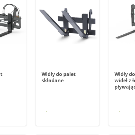
t
Widły do palet
Widły do
składane
wideł z 
pływają
 się
Dowiedz się
Dow
j
więcej