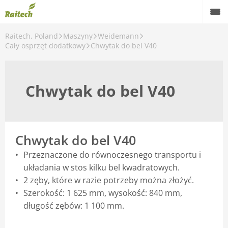
Raitech, Poland
Maszyny
Weidemann
Maszyny
Cały osprzęt dodatkowy
Chwytak do bel V40
Maszyny używane
Chwytak do bel V40
Części zamienne
Serwis
Rolnictwo precyzyjne
Chwytak do bel V40
Przeznaczone do równoczesnego transportu i
Finansowanie
układania w stos kilku bel kwadratowych.
Kariera
2 zęby, które w razie potrzeby można złożyć.
Szerokość: 1 625 mm, wysokość: 840 mm,
O nas
długość zębów: 1 100 mm.
Kontakt