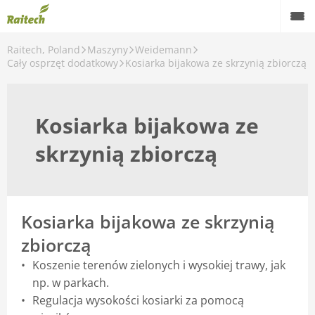
Raitech, Poland
Maszyny
Weidemann
Maszyny
Cały osprzęt dodatkowy
Kosiarka bijakowa ze skrzynią zbiorczą
Maszyny używane
Kosiarka bijakowa ze
Części zamienne
skrzynią zbiorczą
Serwis
Rolnictwo precyzyjne
Finansowanie
Kosiarka bijakowa ze skrzynią
zbiorczą
Kariera
Koszenie terenów zielonych i wysokiej trawy, jak
O nas
np. w parkach.
Regulacja wysokości kosiarki za pomocą
Kontakt