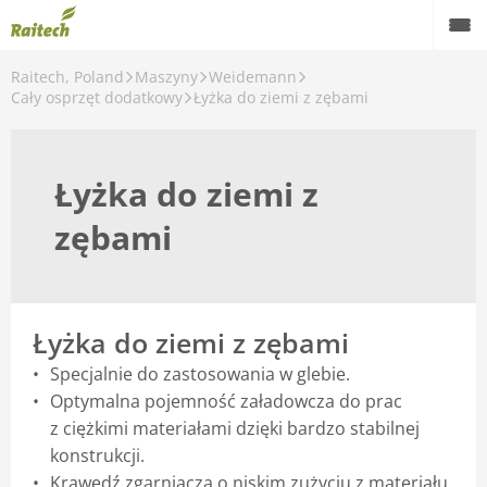
Raitech, Poland
Maszyny
Weidemann
Maszyny
Cały osprzęt dodatkowy
Łyżka do ziemi z zębami
Maszyny używane
Łyżka do ziemi z
Części zamienne
zębami
Serwis
Rolnictwo precyzyjne
Finansowanie
Łyżka do ziemi z zębami
Specjalnie do zastosowania w glebie.
Kariera
Optymalna pojemność załadowcza do prac
O nas
z ciężkimi materiałami dzięki bardzo stabilnej
konstrukcji.
Kontakt
Krawędź zgarniacza o niskim zużyciu z materiału