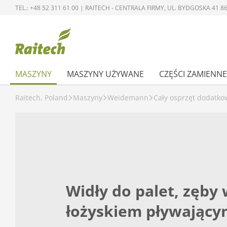
TEL.: +48 52 311 61 00 | RAITECH - CENTRALA FIRMY, UL. BYDGOSKA 41
MASZYNY
MASZYNY UŻYWANE
CZĘŚCI ZAMIENNE
Raitech, Poland
Maszyny
Weidemann
Cały osprzęt dodatko
Widły do palet, zęby 
łożyskiem pływając