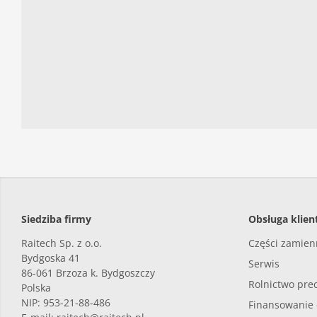
Siedziba firmy
Obsługa klien
Raitech Sp. z o.o.
Części zamie
Bydgoska 41
Serwis
86-061
Brzoza k. Bydgoszczy
Rolnictwo pre
Polska
NIP: 953-21-88-486
Finansowanie 