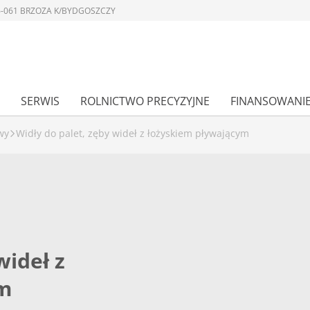
 86-061 BRZOZA K/BYDGOSZCZY
SERWIS
ROLNICTWO PRECYZYJNE
FINANSOWANI
wy
Widły do palet, zęby wideł z łożyskiem pływającym
wideł z
ym