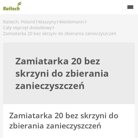
Raitech, Poland
Maszyny
Weidemann
Maszyny
Cały osprzęt dodatkowy
Zamiatarka 20 bez skrzyni do zbierania zanieczyszczeń
Maszyny używane
Części zamienne
Zamiatarka 20 bez
Serwis
skrzyni do zbierania
Rolnictwo precyzyjne
zanieczyszczeń
Finansowanie
Kariera
Zamiatarka 20 bez skrzyni do
O nas
zbierania zanieczyszczeń
Kontakt