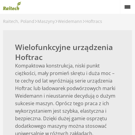
Raitech, Poland
Maszyny
Weidemann
Hoftracs
Maszyny
Maszyny używane
Wielofunkcyjne urządzenia
Części zamienne
Hoftrac
Serwis
Kompaktowa konstrukcja, niski punkt
ciężkości, mały promień skrętu i duża moc –
Rolnictwo precyzyjne
te cechy od lat wyróżniają serie urządzenia
Hoftrac lub ładowarek podwórzowych marki
Finansowanie
Weidemann i nieustannie decydują o dużym
sukcesie maszyn. Oprócz tego praca z ich
Kariera
wykorzystaniem jest szybka, elastyczna i
bezpieczna. Dzięki dużej gamie osprzętu
O nas
dodatkowego maszyny można stosować
Kontakt
uniwersalnie w różnych zakładach.